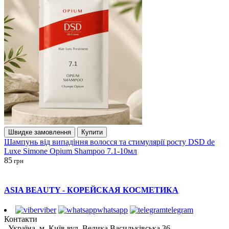
Швидке замовлення
Купити
Шампунь від випадіння волосся та стимулярії росту DSD de
Luxe Simone Opium Shampoo 7.1-10мл
85
грн
ASIA BEAUTY - КОРЕЙСКАЯ КОСМЕТИКА
viber
whatsapp
telegram
Контакти
Україна, м. Київ вул. Велика Васильківська 36