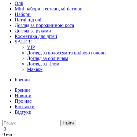
Олії
Міні набори, тестери, мініатюри
Набори
Патчі під очі
Догляд за порожниною рота
Догляд за руками
Косметика для дітей
SALE!!!
VIP
Догляд за волоссям та шкірою голови
Догляд за обличчям
Догляд за тілом
Макіяж
Бренди
Бренди
Новини
Про нас
Контакти
Відгуки
Найти
0
0
грн