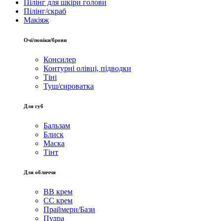
Пілінг для шкіри голови
Пілінг/скраб
Макіяж
Очі/повіки/брови
Консилер
Контурні олівці, підводки
Тіні
Туш/сироватка
Для губ
Бальзам
Блиск
Маска
Тінт
Для обличчя
BB крем
CC крем
Праймери/Бази
Пудра