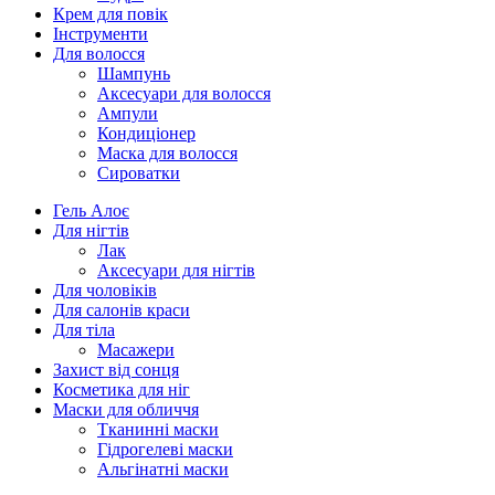
Крем для повік
Інструменти
Для волосся
Шампунь
Аксесуари для волосся
Ампули
Кондиціонер
Маска для волосся
Сироватки
Гель Алоє
Для нігтів
Лак
Аксесуари для нігтів
Для чоловіків
Для салонів краси
Для тіла
Масажери
Захист від сонця
Косметика для ніг
Маски для обличчя
Тканинні маски
Гідрогелеві маски
Альгінатні маски