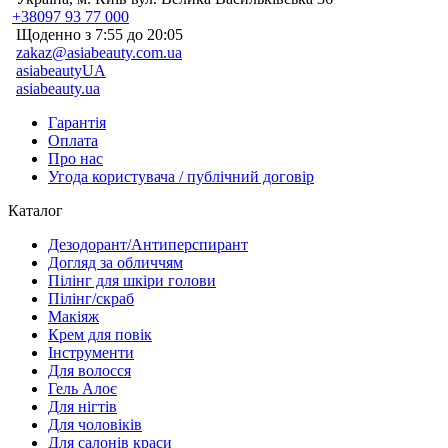
+38097 93 77 000
Щоденно з 7:55 до 20:05
zakaz@asiabeauty.com.ua
asiabeautyUA
asiabeauty.ua
Гарантія
Оплата
Про нас
Угода користувача / публічний договір
Каталог
Дезодорант/Антиперспирант
Догляд за обличчям
Пілінг для шкіри голови
Пілінг/скраб
Макіяж
Крем для повік
Інструменти
Для волосся
Гель Алоє
Для нігтів
Для чоловіків
Для салонів краси