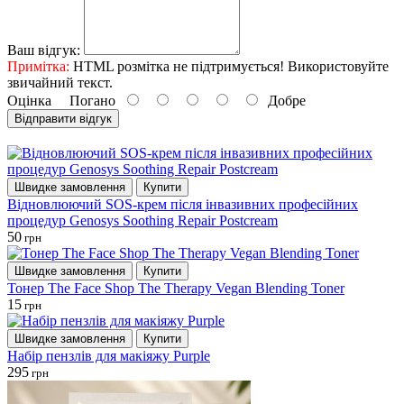
Ваш відгук:
Примітка:
HTML розмітка не підтримується! Використовуйте
звичайний текст.
Оцінка
Погано
Добре
Відправити відгук
Швидке замовлення
Купити
Відновлюючий SOS-крем після інвазивних професійних
процедур Genosys Soothing Repair Postcream
50
грн
Швидке замовлення
Купити
Тонер The Face Shop The Therapy Vegan Blending Toner
15
грн
Швидке замовлення
Купити
Набір пензлів для макіяжу Purple
295
грн