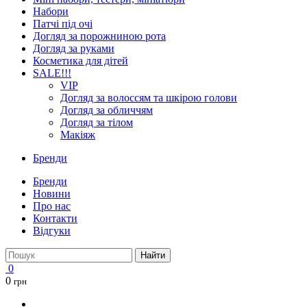
Набори
Патчі під очі
Догляд за порожниною рота
Догляд за руками
Косметика для дітей
SALE!!!
VIP
Догляд за волоссям та шкірою голови
Догляд за обличчям
Догляд за тілом
Макіяж
Бренди
Бренди
Новини
Про нас
Контакти
Відгуки
Найти
0
0
грн