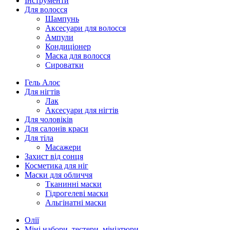
Інструменти
Для волосся
Шампунь
Аксесуари для волосся
Ампули
Кондиціонер
Маска для волосся
Сироватки
Гель Алоє
Для нігтів
Лак
Аксесуари для нігтів
Для чоловіків
Для салонів краси
Для тіла
Масажери
Захист від сонця
Косметика для ніг
Маски для обличчя
Тканинні маски
Гідрогелеві маски
Альгінатні маски
Олії
Міні набори, тестери, мініатюри