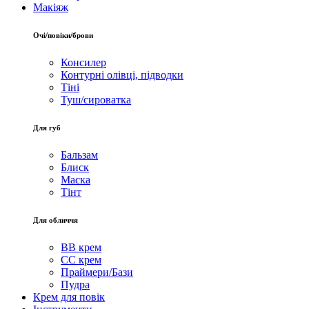
Макіяж
Очі/повіки/брови
Консилер
Контурні олівці, підводки
Тіні
Туш/сироватка
Для губ
Бальзам
Блиск
Маска
Тінт
Для обличчя
BB крем
CC крем
Праймери/Бази
Пудра
Крем для повік