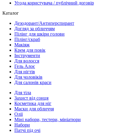
Угода користувача / публічний договір
Каталог
Дезодорант/Антиперспирант
Догляд за обличчям
Пілінг для шкіри голови
Пілінг/скраб
Макіяж
Крем для повік
Інструменти
Для волосся
Гель Алоє
Для нігтів
Для чоловіків
Для салонів краси
Для тіла
Захист від сонця
Косметика для ніг
Маски для обличчя
Олії
Міні набори, тестери, мініатюри
Набори
Патчі під очі