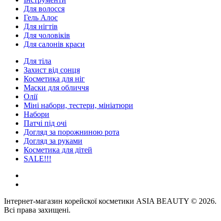
Для волосся
Гель Алоє
Для нігтів
Для чоловіків
Для салонів краси
Для тіла
Захист від сонця
Косметика для ніг
Маски для обличчя
Олії
Міні набори, тестери, мініатюри
Набори
Патчі під очі
Догляд за порожниною рота
Догляд за руками
Косметика для дітей
SALE!!!
Інтернет-магазин корейскої косметики ASIA BEAUTY © 2026.
Всі права захищені.