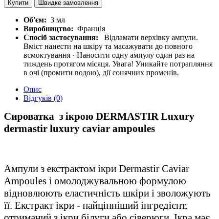
Купити
Швидке замовлення
Об'єм:
3 мл
Виробництво:
Франція
Спосіб застосування:
Відламати верхівку ампули.
Вміст нанести на шкіру та масажувати до повного
всмоктування · Наносити одну ампулу один раз на
тиждень протягом місяця. Увага! Уникайте потрапляння
в очі (промити водою), дії сонячних променів.
Опис
Відгуків (0)
Сироватка з ікрою DERMASTIR Luxury
dermastir luxury caviar ampoules
Ампули з екстрактом ікри Dermastir Caviar
Ampoules і омолоджувальною формулою
відновлюють еластичність шкіри і зволожують
її. Екстракт ікри - найцінніший інгредієнт,
отриманий з ікри білуги або сіверюги. Ікра має