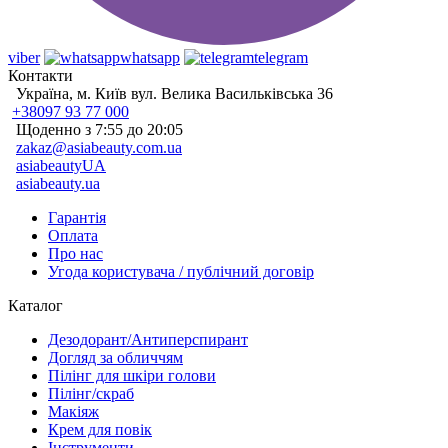
viber
whatsapp
telegram
Контакти
Україна, м. Київ вул. Велика Васильківська 36
+38097 93 77 000
Щоденно з 7:55 до 20:05
zakaz@asiabeauty.com.ua
asiabeautyUA
asiabeauty.ua
Гарантія
Оплата
Про нас
Угода користувача / публічний договір
Каталог
Дезодорант/Антиперспирант
Догляд за обличчям
Пілінг для шкіри голови
Пілінг/скраб
Макіяж
Крем для повік
Інструменти