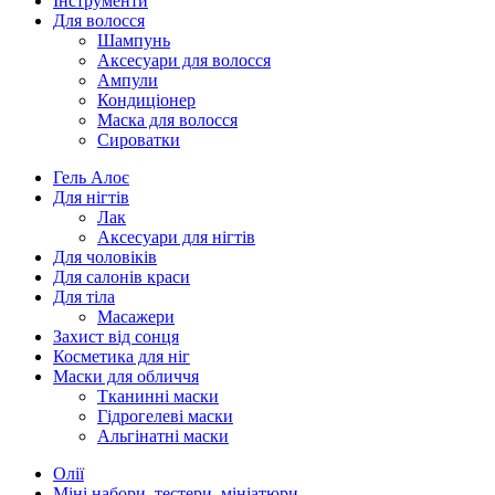
Інструменти
Для волосся
Шампунь
Аксесуари для волосся
Ампули
Кондиціонер
Маска для волосся
Сироватки
Гель Алоє
Для нігтів
Лак
Аксесуари для нігтів
Для чоловіків
Для салонів краси
Для тіла
Масажери
Захист від сонця
Косметика для ніг
Маски для обличчя
Тканинні маски
Гідрогелеві маски
Альгінатні маски
Олії
Міні набори, тестери, мініатюри