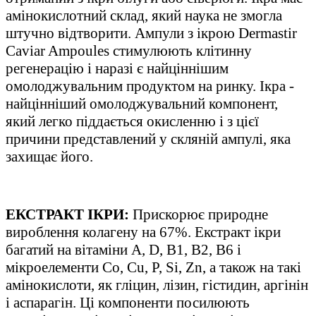
амінокислотний склад, який наука не змогла
штучно відтворити. Ампули з ікрою Dermastir
Caviar Ampoules стимулюють клітинну
регенерацію і наразі є найціннішим
омолоджувальним продуктом на ринку. Ікра -
найцінніший омолоджувальний компонент,
який легко піддається окисленню і з цієї
причини представлений у скляній ампулі, яка
захищає його.
ЕКСТРАКТ ІКРИ:
Прискорює природне
вироблення колагену на 67%. Екстракт ікри
багатий на вітаміни A, D, B1, B2, B6 і
мікроелементи Co, Cu, P, Si, Zn, а також на такі
амінокислоти, як гліцин, лізин, гістидин, аргінін
і аспарагін. Ці компоненти посилюють