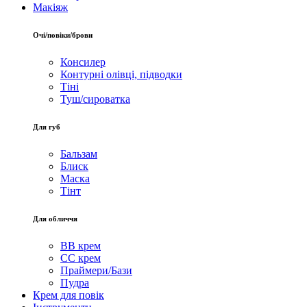
Макіяж
Очі/повіки/брови
Консилер
Контурні олівці, підводки
Тіні
Туш/сироватка
Для губ
Бальзам
Блиск
Маска
Тінт
Для обличчя
BB крем
CC крем
Праймери/Бази
Пудра
Крем для повік