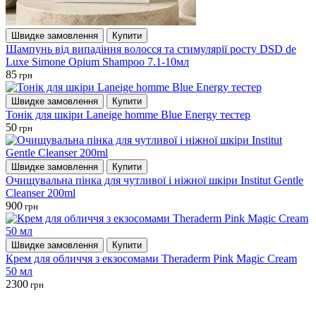
Швидке замовлення
Купити
Шампунь від випадіння волосся та стимулярії росту DSD de
Luxe Simone Opium Shampoo 7.1-10мл
85
грн
Швидке замовлення
Купити
Тонік для шкіри Laneige homme Blue Energy тестер
50
грн
Швидке замовлення
Купити
Очищувальна пінка для чутливої і ніжної шкіри Institut Gentle
Cleanser 200ml
900
грн
Швидке замовлення
Купити
Крем для обличчя з екзосомами Theraderm Pink Magic Cream
50 мл
2300
грн