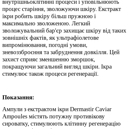
внутрішньоклітинні процеси і уповільнюють
процес старіння, зволожуючи шкіру. Екстракт
ікри робить шкіру більш пружною і
максимально зволоженою. Легкий
зволожувальний бар'єр захищає шкіру від таких
зовнішніх фактів, як ультрафіолетове
випромінювання, погодні умови,
зневоззброєння та забруднення довкілля. Цей
захист сприяє зменшенню зморшок,
покращуючи загальний вигляд шкіри. Ікра
стимулює також процеси регенерації.
Показання:
Ампули з екстрактом ікри Dermastir Caviar
Ampoules містять потужну противікову
сироватку, стимулюють клітинну регенерацію