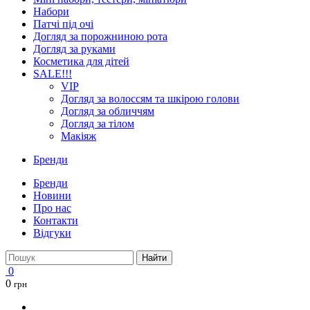
Набори
Патчі під очі
Догляд за порожниною рота
Догляд за руками
Косметика для дітей
SALE!!!
VIP
Догляд за волоссям та шкірою голови
Догляд за обличчям
Догляд за тілом
Макіяж
Бренди
Бренди
Новини
Про нас
Контакти
Відгуки
Найти
0
0
грн