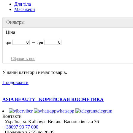
Для тіла
Масажери
Фильтры
Ціна
–
грн
грн
У даній категорії немає товарів.
Продовжити
ASIA BEAUTY - КОРЕЙСКАЯ КОСМЕТИКА
viber
whatsapp
telegram
Контакти
Україна, м. Київ вул. Велика Васильківська 36
+38097 93 77 000
Щоденно з 7:55 до 20:05