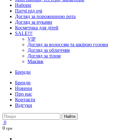
Набори
Патчі під очі
Догляд за порожниною рота
Догляд за руками
Косметика для дітей
SALE!!!
VIP
Догляд за волоссям та шкірою голови
Догляд за обличчям
Догляд за тілом
Макіяж
Бренди
Бренди
Новини
Про нас
Контакти
Відгуки
Найти
0
0
грн