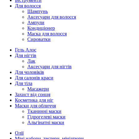
Інструменти
Для волосся
Шампунь
Аксесуари для волосся
Ампули
Кондиціонер
Маска для волосся
Сироватки
Гель Алоє
Для нігтів
Лак
Аксесуари для нігтів
Для чоловіків
Для салонів краси
Для тіла
Масажери
Захист від сонця
Косметика для ніг
Маски для обличчя
Тканинні маски
Гідрогелеві маски
Альгінатні маски
Олії
Міні набори, тестери, мініатюри