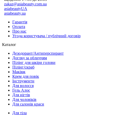
zakaz@asiabeauty.com.ua
asiabeautyUA
asiabeauty.ua
Гарантія
Оплата
Про нас
Угода користувача / публічний договір
Каталог
Дезодорант/Антиперспирант
Догляд за обличчям
Пілінг для шкіри голови
Пілінг/скраб
Макіяж
Крем для повік
Інструменти
Для волосся
Гель Алоє
Для нігтів
Для чоловіків
Для салонів краси
Для тіла