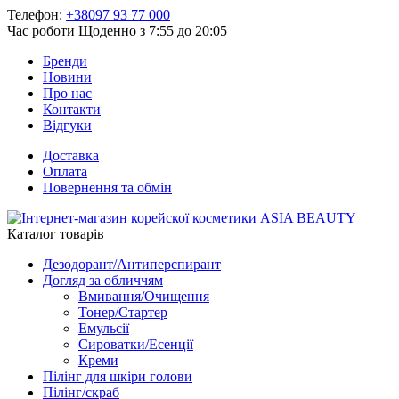
Телефон:
+38097 93 77 000
Час роботи
Щоденно з 7:55 до 20:05
Бренди
Новини
Про нас
Контакти
Відгуки
Доставка
Оплата
Повернення та обмін
Каталог товарів
Дезодорант/Антиперспирант
Догляд за обличчям
Вмивання/Очищення
Тонер/Стартер
Емульсії
Сироватки/Есенції
Креми
Пілінг для шкіри голови
Пілінг/скраб