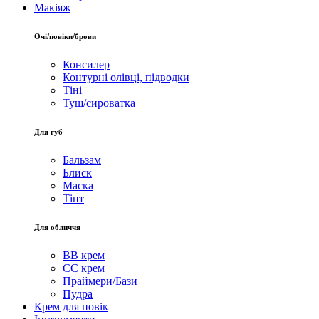
Макіяж
Очі/повіки/брови
Консилер
Контурні олівці, підводки
Тіні
Туш/сироватка
Для губ
Бальзам
Блиск
Маска
Тінт
Для обличчя
BB крем
CC крем
Праймери/Бази
Пудра
Крем для повік