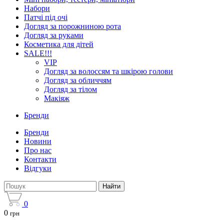
Набори
Патчі під очі
Догляд за порожниною рота
Догляд за руками
Косметика для дітей
SALE!!!
VIP
Догляд за волоссям та шкірою голови
Догляд за обличчям
Догляд за тілом
Макіяж
Бренди
Бренди
Новини
Про нас
Контакти
Відгуки
Найти
0
0
грн