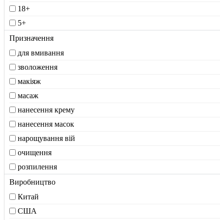
18+
5+
Призначення
для вмивання
зволоження
макіяж
масаж
нанесення крему
нанесення масок
нарощування вій
очищення
розпилення
Виробництво
Китай
США