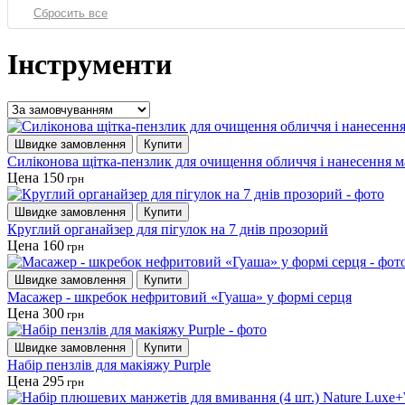
Інструменти
Швидке замовлення
Купити
Cиліконова щітка-пензлик для очищення обличчя і нанесення ма
Цена 150
грн
Швидке замовлення
Купити
Круглий органайзер для пігулок на 7 днів прозорий
Цена 160
грн
Швидке замовлення
Купити
Масажер - шкребок нефритовий «Гуаша» у формі серця
Цена 300
грн
Швидке замовлення
Купити
Набір пензлів для макіяжу Purple
Цена 295
грн