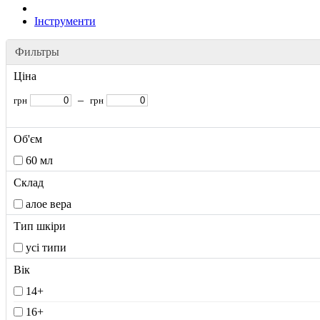
Інструменти
Фильтры
Ціна
–
грн
грн
Об'єм
60 мл
Склад
алое вера
Тип шкіри
усі типи
Вік
14+
16+