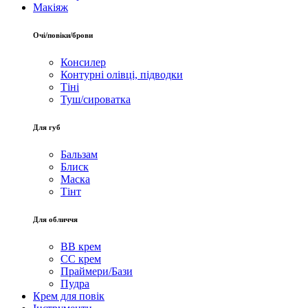
Макіяж
Очі/повіки/брови
Консилер
Контурні олівці, підводки
Тіні
Туш/сироватка
Для губ
Бальзам
Блиск
Маска
Тінт
Для обличчя
BB крем
CC крем
Праймери/Бази
Пудра
Крем для повік