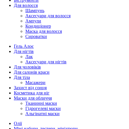
Інструменти
Для волосся
Шампунь
Аксесуари для волосся
Ампули
Кондиціонер
Маска для волосся
Сироватки
Гель Алоє
Для нігтів
Лак
Аксесуари для нігтів
Для чоловіків
Для салонів краси
Для тіла
Масажери
Захист від сонця
Косметика для ніг
Маски для обличчя
Тканинні маски
Гідрогелеві маски
Альгінатні маски
Олії
Міні набори, тестери, мініатюри