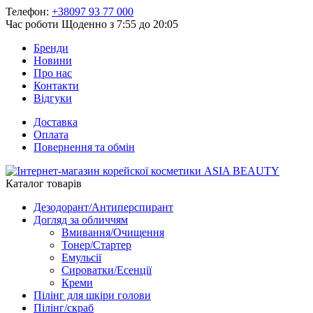
Телефон:
+38097 93 77 000
Час роботи
Щоденно з 7:55 до 20:05
Бренди
Новини
Про нас
Контакти
Відгуки
Доставка
Оплата
Повернення та обмін
Каталог товарів
Дезодорант/Антиперспирант
Догляд за обличчям
Вмивання/Очищення
Тонер/Стартер
Емульсії
Сироватки/Есенції
Креми
Пілінг для шкіри голови
Пілінг/скраб