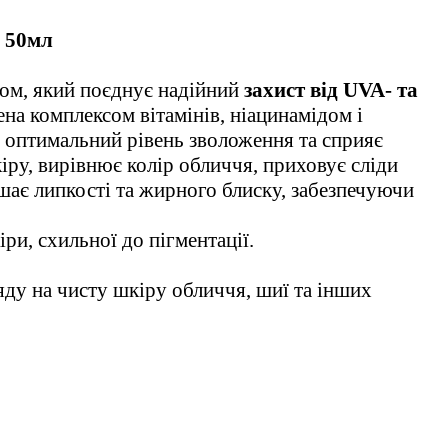
50
мл
ом, який поєднує надійний
захист від UVA- та
на комплексом вітамінів, ніацинамідом і
є оптимальний рівень зволоження та сприяє
іру, вирівнює колір обличчя, приховує сліди
шає липкості та жирного блиску, забезпечуючи
ри, схильної до пігментації.
яду на чисту шкіру обличчя, шиї та інших