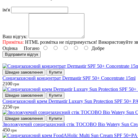
ім'я
Ваш відгук:
Примітка:
HTML розмітка не підтримується! Використовуйте зв
Оцінка
Погано
Добре
Відправити відгук
Швидке замовлення
Купити
Сонцезахисний концентрат Dermastir SPF 50+ Concentrate 15ml
2100
грн
Швидке замовлення
Купити
Сонцезахисний крем Dermastir Luxury Sun Protection SPF 50+ P
2250
грн
Швидке замовлення
Купити
Зволожуючий сонцезахисний стік TOCOBO Bio Watery Sun Cr
450
грн