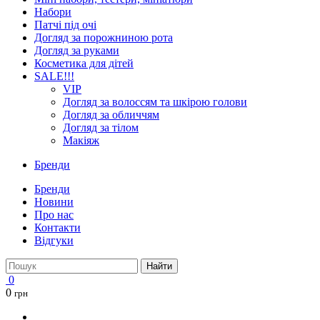
Набори
Патчі під очі
Догляд за порожниною рота
Догляд за руками
Косметика для дітей
SALE!!!
VIP
Догляд за волоссям та шкірою голови
Догляд за обличчям
Догляд за тілом
Макіяж
Бренди
Бренди
Новини
Про нас
Контакти
Відгуки
Найти
0
0
грн