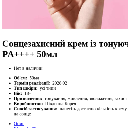
Cонцезахисний крем із тону
PA++++ 50мл
Нет в наличии
Об'єм:
50мл
Термін реалізації:
2028.02
Тип шкіри:
усі типи
Вік:
18+
Призначення:
тонування, живлення, зволоження, захист
Виробництво:
Південна Корея
Спосіб застосування:
нанесіть достатню кількість крему
на сонце
Опис