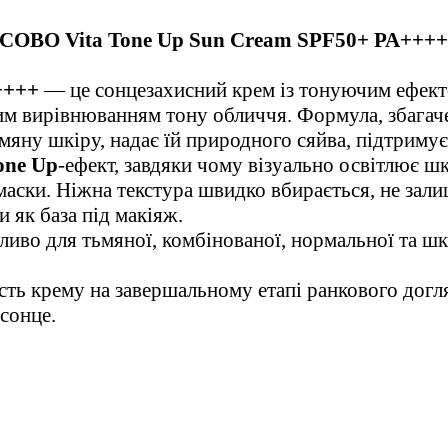
COBO Vita Tone Up Sun Cream SPF50+ PA++++
++++
— це сонцезахисний крем із тонуючим ефект
им вирівнюванням тону обличчя. Формула, збагаче
яну шкіру, надає їй природного сяйва, підтриму
one Up
-ефект, завдяки чому візуально освітлює шк
маски. Ніжна текстура швидко вбирається, не зали
 як база під макіяж.
иво для тьмяної, комбінованої, нормальної та шкі
сть крему на завершальному етапі ранкового догл
сонце.