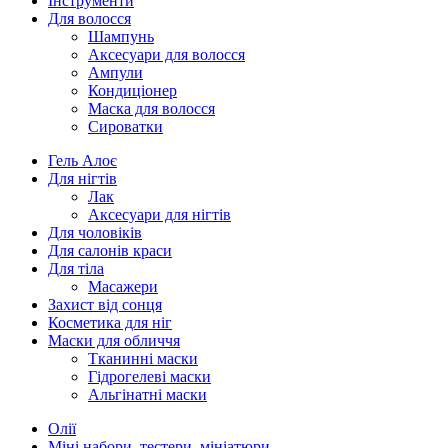
Інструменти
Для волосся
Шампунь
Аксесуари для волосся
Ампули
Кондиціонер
Маска для волосся
Сироватки
Гель Алоє
Для нігтів
Лак
Аксесуари для нігтів
Для чоловіків
Для салонів краси
Для тіла
Масажери
Захист від сонця
Косметика для ніг
Маски для обличчя
Тканинні маски
Гідрогелеві маски
Альгінатні маски
Олії
Міні набори, тестери, мініатюри