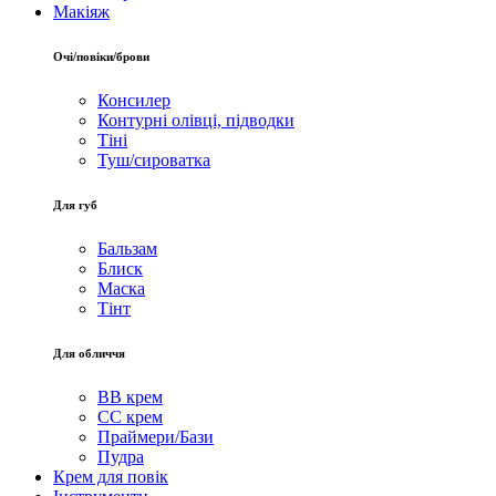
Макіяж
Очі/повіки/брови
Консилер
Контурні олівці, підводки
Тіні
Туш/сироватка
Для губ
Бальзам
Блиск
Маска
Тінт
Для обличчя
BB крем
CC крем
Праймери/Бази
Пудра
Крем для повік