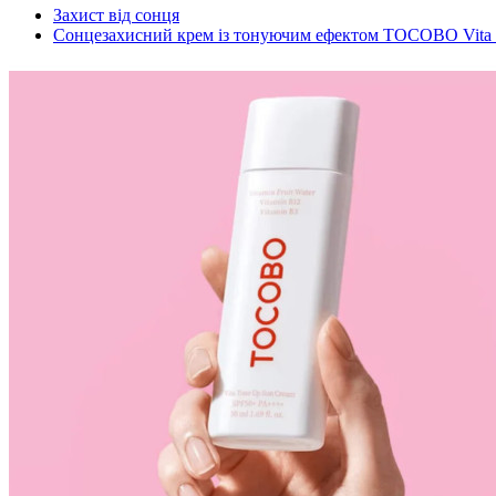
Захист від сонця
Cонцезахисний крем із тонуючим ефектом TOCOBO Vita