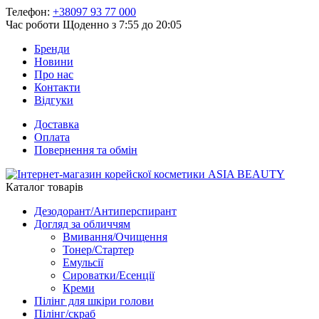
Телефон:
+38097 93 77 000
Час роботи
Щоденно з 7:55 до 20:05
Бренди
Новини
Про нас
Контакти
Відгуки
Доставка
Оплата
Повернення та обмін
Каталог товарів
Дезодорант/Антиперспирант
Догляд за обличчям
Вмивання/Очищення
Тонер/Стартер
Емульсії
Сироватки/Есенції
Креми
Пілінг для шкіри голови
Пілінг/скраб