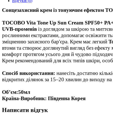
Відгуків (0)
C
онцезахисний крем із тонуючим ефектом
TO
TOCOBO Vita Tone Up Sun Cream SPF50+ PA
UVB-променів
із доглядом за шкірою та миттєв
рослинними екстрактами, допомагає освіжити тьм
зміцненню захисного бар'єра. Крем має легкий
T
втоми та створює доглянутий вигляд без ефекту 
комфорт протягом усього дня й чудово підходячи
Крем рекомендований для всіх типів шкіри, особл
Спосіб використання:
нанесіть достатню кількі
відкритих ділянок за 15–20 хвилин до виходу на 
Об’єм:50мл
Країна-Виробник: Південна Корея
Написати відгук