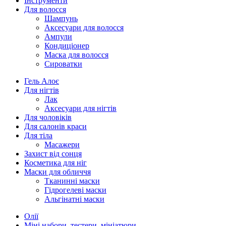
Інструменти
Для волосся
Шампунь
Аксесуари для волосся
Ампули
Кондиціонер
Маска для волосся
Сироватки
Гель Алоє
Для нігтів
Лак
Аксесуари для нігтів
Для чоловіків
Для салонів краси
Для тіла
Масажери
Захист від сонця
Косметика для ніг
Маски для обличчя
Тканинні маски
Гідрогелеві маски
Альгінатні маски
Олії
Міні набори, тестери, мініатюри