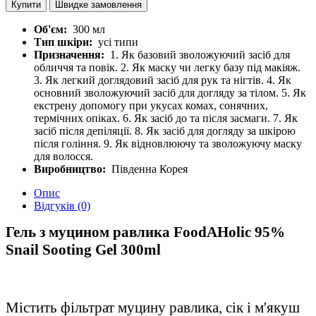
Купити
Швидке замовлення
Об'єм:
300 мл
Тип шкіри:
усі типи
Призначення:
1. Як базовий зволожуючий засіб для
обличчя та повік. 2. Як маску чи легку базу під макіяж.
3. Як легкий доглядовий засіб для рук та нігтів. 4. Як
основний зволожуючий засіб для догляду за тілом. 5. Як
екстрену допомогу при укусах комах, сонячних,
термічних опіках. 6. Як засіб до та після засмаги. 7. Як
засіб після депіляції. 8. Як засіб для догляду за шкірою
після гоління. 9. Як відновлюючу та зволожуючу маску
для волосся.
Виробництво:
Південна Корея
Опис
Відгуків (0)
Гель з муцином равлика FoodAHolic 95%
Snail Sooting Gel 300
ml
Містить фільтрат муцину равлика, сік і м'якуш