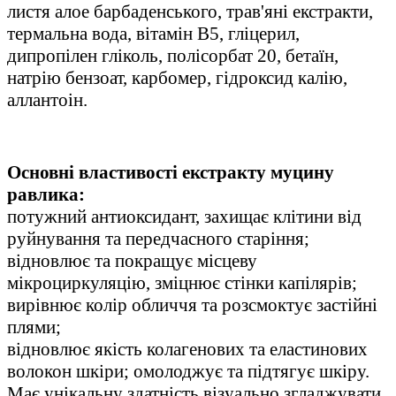
листя алое барбаденського, трав'яні екстракти,
термальна вода, вітамін B5, гліцерил,
дипропілен гліколь, полісорбат 20, бетаїн,
натрію бензоат, карбомер, гідроксид калію,
аллантоін.
Основні властивості екстракту муцину
равлика:
потужний антиоксидант, захищає клітини від
руйнування та передчасного старіння;
відновлює та покращує місцеву
мікроциркуляцію, зміцнює стінки капілярів;
вирівнює колір обличчя та розсмоктує застійні
плями;
відновлює якість колагенових та еластинових
волокон шкіри; омолоджує та підтягує шкіру.
Має унікальну здатність візуально згладжувати