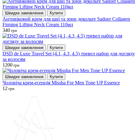
Швидке замовлення
Купити
Антивіковий крем для шиї та зони декольте Sadoer Collagen
Firming Lifting Neck Cream 110мл
340
грн
Швидке замовлення
Купити
DSD de Luxe Travel Set (4.1, 4.3, 4.5) тревел набор для догляду
за волосям
1200
грн
Швидке замовлення
Купити
Чоловіча крем-есенція Missha For Men Tone UP Essence
12
грн