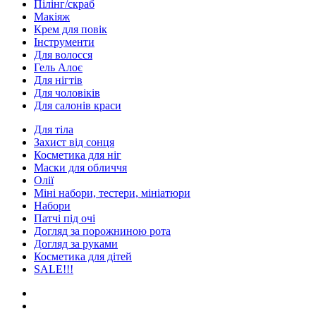
Пілінг/скраб
Макіяж
Крем для повік
Інструменти
Для волосся
Гель Алоє
Для нігтів
Для чоловіків
Для салонів краси
Для тіла
Захист від сонця
Косметика для ніг
Маски для обличчя
Олії
Міні набори, тестери, мініатюри
Набори
Патчі під очі
Догляд за порожниною рота
Догляд за руками
Косметика для дітей
SALE!!!