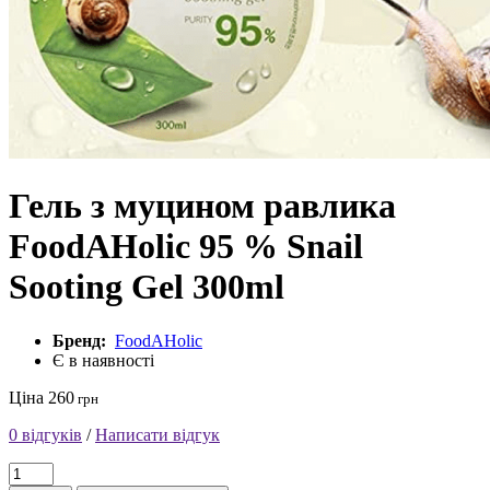
Гель з муцином равлика
FoodAHolic 95 % Snail
Sooting Gel 300ml
Бренд:
FoodAHolic
Є в наявності
Ціна 260
грн
0 відгуків
/
Написати відгук