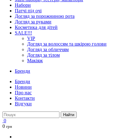
Набори
Патчі під очі
Догляд за порожниною рота
Догляд за руками
Косметика для дітей
SALE!!!
VIP
Догляд за волоссям та шкірою голови
Догляд за обличчям
Догляд за тілом
Макіяж
Бренди
Бренди
Новини
Про нас
Контакти
Відгуки
Найти
0
0
грн