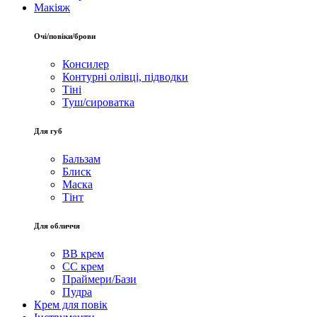
Макіяж
Очі/повіки/брови
Консилер
Контурні олівці, підводки
Тіні
Туш/сироватка
Для губ
Бальзам
Блиск
Маска
Тінт
Для обличчя
BB крем
CC крем
Праймери/Бази
Пудра
Крем для повік