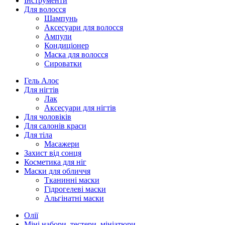
Інструменти
Для волосся
Шампунь
Аксесуари для волосся
Ампули
Кондиціонер
Маска для волосся
Сироватки
Гель Алоє
Для нігтів
Лак
Аксесуари для нігтів
Для чоловіків
Для салонів краси
Для тіла
Масажери
Захист від сонця
Косметика для ніг
Маски для обличчя
Тканинні маски
Гідрогелеві маски
Альгінатні маски
Олії
Міні набори, тестери, мініатюри