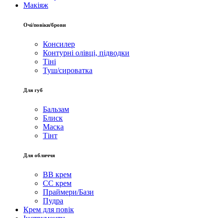
Макіяж
Очі/повіки/брови
Консилер
Контурні олівці, підводки
Тіні
Туш/сироватка
Для губ
Бальзам
Блиск
Маска
Тінт
Для обличчя
BB крем
CC крем
Праймери/Бази
Пудра
Крем для повік