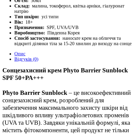
Об'єм:
50мл
Склад:
малина, токоферол, квітка арніки, гіалуронат
натрію
Тип шкіри:
усі типи
Вік:
18+
Призначення:
SPF, UVA/UVB
Виробництво:
Південна Корея
Спосіб застосування:
наносьте крем на обличчя та
відкриті ділянки тіла за 15-20 хвилин до виходу на сонце
Опис
Відгуків (0)
Сонцезахисний крем Phyto Barrier Sunblock
SPF 50+PA+++
Phyto Barrier Sunblock
– це високоефективний
сонцезахисний крем, розроблений для
забезпечення максимального захисту шкіри від
шкідливого впливу ультрафіолетових променів
(UVA та UVB). Завдяки унікальній формулі, яка
містить фітокомпоненти, цей продукт не тільки