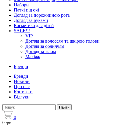
Набори
Патчі під очі
Догляд за порожниною рота
Догляд за руками
Косметика для дітей
SALE!!!
VIP
Догляд за волоссям та шкірою голови
Догляд за обличчям
Догляд за тілом
Макіяж
Бренди
Бренди
Новини
Про нас
Контакти
Відгуки
Найти
0
0
грн