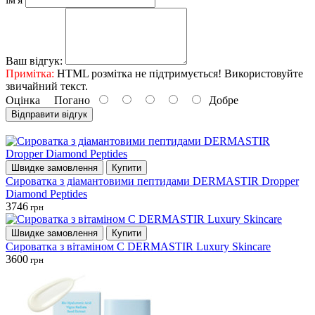
Ваш відгук:
Примітка:
HTML розмітка не підтримується! Використовуйте
звичайний текст.
Оцінка
Погано
Добре
Відправити відгук
Швидке замовлення
Купити
Сироватка з діамантовими пептидами DERMASTIR Dropper
Diamond Peptides
3746
грн
Швидке замовлення
Купити
Сироватка з вітаміном С DERMASTIR Luxury Skincare
3600
грн