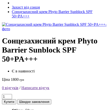
Захист від сонця
Сонцезахисний крем Phyto Barrier Sunblock SPF
50+PA+++
Сонцезахисний крем Phyto
Barrier Sunblock SPF
50+PA+++
Є в наявності
Ціна 1800
грн
0 відгуків
/
Написати відгук
Купити
Швидке замовлення