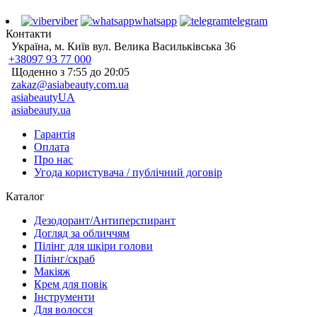
viber
whatsapp
telegram
Контакти
Україна, м. Київ вул. Велика Васильківська 36
+38097 93 77 000
Щоденно з 7:55 до 20:05
zakaz@asiabeauty.com.ua
asiabeautyUA
asiabeauty.ua
Гарантія
Оплата
Про нас
Угода користувача / публічний договір
Каталог
Дезодорант/Антиперспирант
Догляд за обличчям
Пілінг для шкіри голови
Пілінг/скраб
Макіяж
Крем для повік
Інструменти
Для волосся