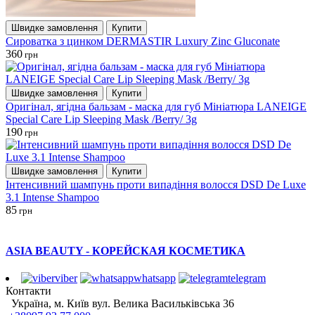
Швидке замовлення
Купити
Сироватка з цинком DERMASTIR Luxury Zinc Gluconate
360
грн
Швидке замовлення
Купити
Оригінал, ягідна бальзам - маска для губ Мініатюра LANEIGE
Special Care Lip Sleeping Mask /Berry/ 3g
190
грн
Швидке замовлення
Купити
Інтенсивний шампунь проти випадіння волосся DSD De Luxe
3.1 Intense Shampoo
85
грн
ASIA BEAUTY - КОРЕЙСКАЯ КОСМЕТИКА
viber
whatsapp
telegram
Контакти
Україна, м. Київ вул. Велика Васильківська 36