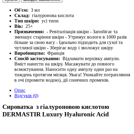
Об'єм:
3 мл
Склад:
гіалуронова кислота
Тип шкіри:
усі типи
Вік:
25+
Призначення:
- Ревіталізація шкіри - Запобігає та
зменшує старіння шкіри - Утримує вологи в 1000 разів
більше за свою вагу - Ідеально підходить для сухої та
чутливої шкіри - Зберігає воду і зволожує шкіру
Виробництво:
Франція
Спосіб застосування:
Відламати верхівку ампули.
Вміст нанести на шкіру. Масажувати до повного
всмоктування. Наносити одну ампулу один раз на
тиждень протягом місяця. Увага! Уникайте потрапляння
в очі (промити водою), дії сонячних променів.
Опис
Відгуків (0)
Сироватка з гіалуроновою кислотою
DERMASTIR Luxury Hyaluronic Acid