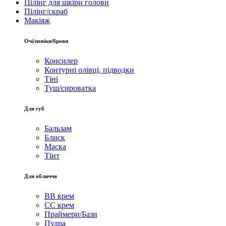
Пілінг для шкіри голови
Пілінг/скраб
Макіяж
Очі/повіки/брови
Консилер
Контурні олівці, підводки
Тіні
Туш/сироватка
Для губ
Бальзам
Блиск
Маска
Тінт
Для обличчя
BB крем
CC крем
Праймери/Бази
Пудра