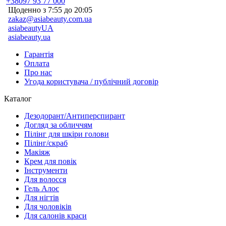
+38097 93 77 000
Щоденно з 7:55 до 20:05
zakaz@asiabeauty.com.ua
asiabeautyUA
asiabeauty.ua
Гарантія
Оплата
Про нас
Угода користувача / публічний договір
Каталог
Дезодорант/Антиперспирант
Догляд за обличчям
Пілінг для шкіри голови
Пілінг/скраб
Макіяж
Крем для повік
Інструменти
Для волосся
Гель Алоє
Для нігтів
Для чоловіків
Для салонів краси