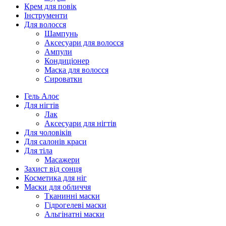
Крем для повік
Інструменти
Для волосся
Шампунь
Аксесуари для волосся
Ампули
Кондиціонер
Маска для волосся
Сироватки
Гель Алоє
Для нігтів
Лак
Аксесуари для нігтів
Для чоловіків
Для салонів краси
Для тіла
Масажери
Захист від сонця
Косметика для ніг
Маски для обличчя
Тканинні маски
Гідрогелеві маски
Альгінатні маски