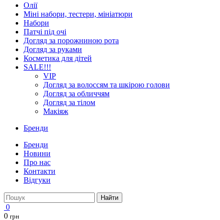
Олії
Міні набори, тестери, мініатюри
Набори
Патчі під очі
Догляд за порожниною рота
Догляд за руками
Косметика для дітей
SALE!!!
VIP
Догляд за волоссям та шкірою голови
Догляд за обличчям
Догляд за тілом
Макіяж
Бренди
Бренди
Новини
Про нас
Контакти
Відгуки
Найти
0
0
грн