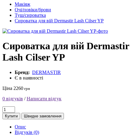
Макіяж
Очі/повіки/брови
Туш/сироватка
Сироватка для вій Dermastir Lash Cilser YP
Сироватка для вій Dermastir
Lash Cilser YP
Бренд:
DERMASTIR
Є в наявності
Ціна 2260
грн
0 відгуків
/
Написати відгук
Купити
Швидке замовлення
Опис
Відгуків (0)