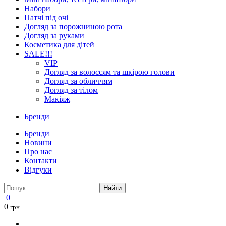
Набори
Патчі під очі
Догляд за порожниною рота
Догляд за руками
Косметика для дітей
SALE!!!
VIP
Догляд за волоссям та шкірою голови
Догляд за обличчям
Догляд за тілом
Макіяж
Бренди
Бренди
Новини
Про нас
Контакти
Відгуки
Найти
0
0
грн