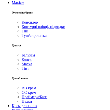
Макіяж
Очі/повіки/брови
Консилер
Контурні олівці, підводки
Тіні
Туш/сироватка
Для губ
Бальзам
Блиск
Маска
Тінт
Для обличчя
BB крем
CC крем
Праймери/Бази
Пудра
Крем для повік