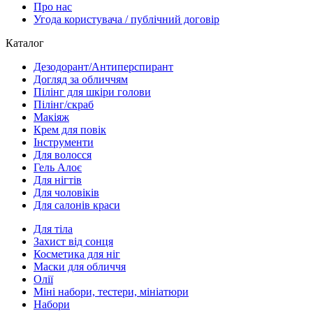
Про нас
Угода користувача / публічний договір
Каталог
Дезодорант/Антиперспирант
Догляд за обличчям
Пілінг для шкіри голови
Пілінг/скраб
Макіяж
Крем для повік
Інструменти
Для волосся
Гель Алоє
Для нігтів
Для чоловіків
Для салонів краси
Для тіла
Захист від сонця
Косметика для ніг
Маски для обличчя
Олії
Міні набори, тестери, мініатюри
Набори