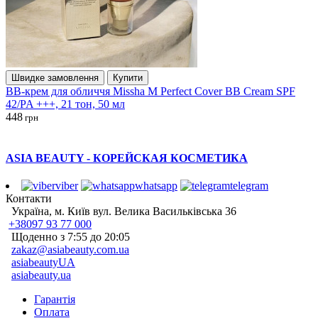
Швидке замовлення
Купити
BB-крем для обличчя Missha M Perfect Cover BB Cream SPF
42/PA +++, 21 тон, 50 мл
448
грн
ASIA BEAUTY - КОРЕЙСКАЯ КОСМЕТИКА
viber
whatsapp
telegram
Контакти
Україна, м. Київ вул. Велика Васильківська 36
+38097 93 77 000
Щоденно з 7:55 до 20:05
zakaz@asiabeauty.com.ua
asiabeautyUA
asiabeauty.ua
Гарантія
Оплата