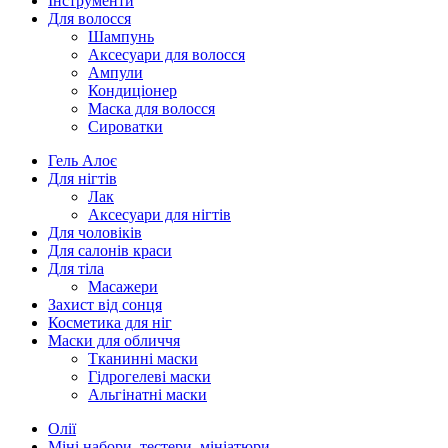
Інструменти
Для волосся
Шампунь
Аксесуари для волосся
Ампули
Кондиціонер
Маска для волосся
Сироватки
Гель Алоє
Для нігтів
Лак
Аксесуари для нігтів
Для чоловіків
Для салонів краси
Для тіла
Масажери
Захист від сонця
Косметика для ніг
Маски для обличчя
Тканинні маски
Гідрогелеві маски
Альгінатні маски
Олії
Міні набори, тестери, мініатюри