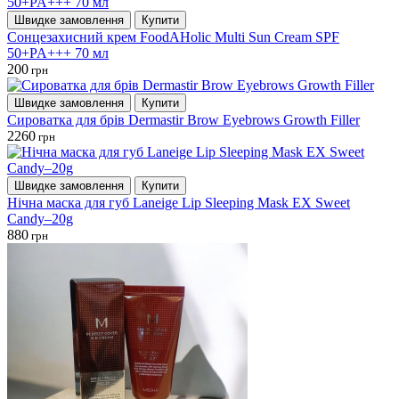
Швидке замовлення
Купити
Сонцезахисний крем FoodAHolic Multi Sun Cream SPF
50+PA+++ 70 мл
200
грн
Швидке замовлення
Купити
Сироватка для брів Dermastir Brow Eyebrows Growth Filler
2260
грн
Швидке замовлення
Купити
Нічна маска для губ Laneige Lip Sleeping Mask EX Sweet
Candy–20g
880
грн