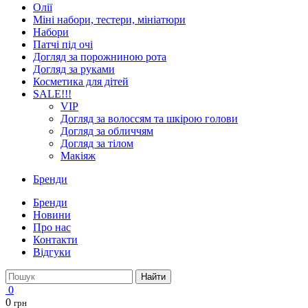
Олії
Міні набори, тестери, мініатюри
Набори
Патчі під очі
Догляд за порожниною рота
Догляд за руками
Косметика для дітей
SALE!!!
VIP
Догляд за волоссям та шкірою голови
Догляд за обличчям
Догляд за тілом
Макіяж
Бренди
Бренди
Новини
Про нас
Контакти
Відгуки
Найти
0
0
грн