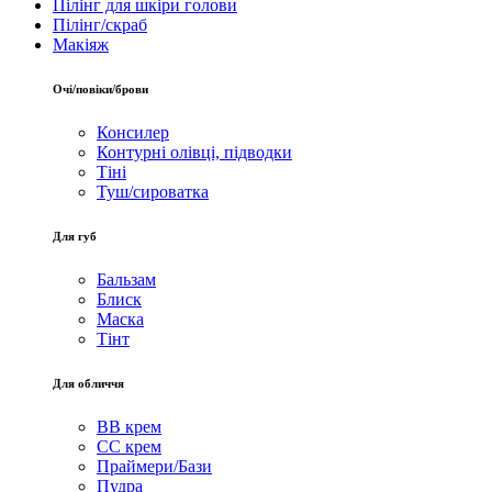
Пілінг для шкіри голови
Пілінг/скраб
Макіяж
Очі/повіки/брови
Консилер
Контурні олівці, підводки
Тіні
Туш/сироватка
Для губ
Бальзам
Блиск
Маска
Тінт
Для обличчя
BB крем
CC крем
Праймери/Бази
Пудра