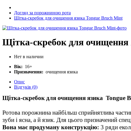
Догляд за порожниною рота
Щітка-скребок для очищення язика Tongue Bruch Mint
Щітка-скребок для очищення 
Нет в наличии
Вік:
16+
Призначення:
очищення язика
Опис
Відгуків (0)
Щітка-скребок для очищення язика Tongue B
Ротова порожнина найбільш сприйнятлива частина
зуби і ясна, а й язик. Для цього призначений спец
Вона має продуману конструкцію:
3 ряди екол