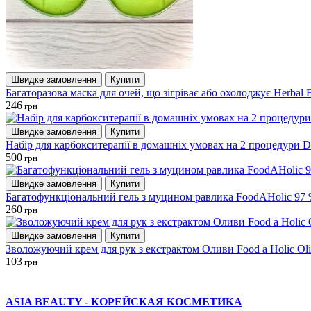
Швидке замовлення
Купити
Багаторазова маска для очей, що зігріває або охолоджує Herbal 
246
грн
Швидке замовлення
Купити
Набір для карбокситерапії в домашніх умовах на 2 процедури DJ 
500
грн
Швидке замовлення
Купити
Багатофункціональний гель з муцином равлика FoodAHolic 97 %
260
грн
Швидке замовлення
Купити
Зволожуючий крем для рук з екстрактом Оливи Food a Holic Ol
103
грн
ASIA BEAUTY - КОРЕЙСКАЯ КОСМЕТИКА