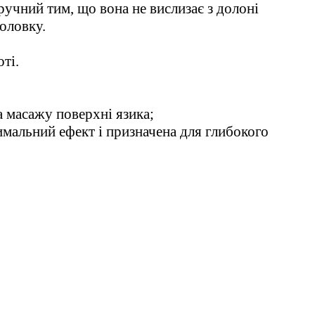
учний тим, що вона не вислизає з долоні
оловку.
ті.
а масажу поверхні язика;
имальний ефект і призначена для глибокого