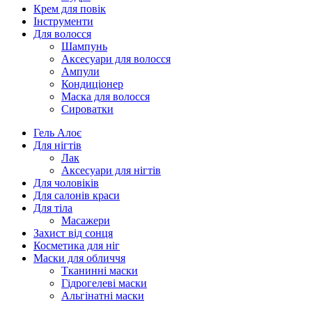
Крем для повік
Інструменти
Для волосся
Шампунь
Аксесуари для волосся
Ампули
Кондиціонер
Маска для волосся
Сироватки
Гель Алоє
Для нігтів
Лак
Аксесуари для нігтів
Для чоловіків
Для салонів краси
Для тіла
Масажери
Захист від сонця
Косметика для ніг
Маски для обличчя
Тканинні маски
Гідрогелеві маски
Альгінатні маски