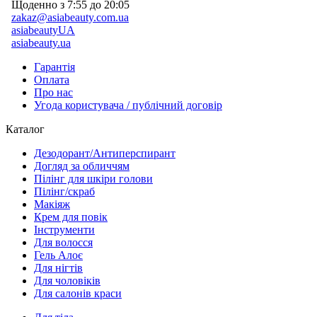
Щоденно з 7:55 до 20:05
zakaz@asiabeauty.com.ua
asiabeautyUA
asiabeauty.ua
Гарантія
Оплата
Про нас
Угода користувача / публічний договір
Каталог
Дезодорант/Антиперспирант
Догляд за обличчям
Пілінг для шкіри голови
Пілінг/скраб
Макіяж
Крем для повік
Інструменти
Для волосся
Гель Алоє
Для нігтів
Для чоловіків
Для салонів краси