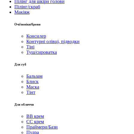
Пілінг для шкіри голови
Пілінг/скраб
Макіяж
Очі/повіки/брови
Консилер
Контурні олівці, підводки
Тіні
Туш/сироватка
Для губ
Бальзам
Блиск
Маска
Тінт
Для обличчя
BB крем
CC крем
Праймери/Бази
Пудра