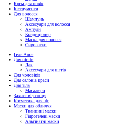
Крем для повік
Інструменти
Для волосся
Шампунь
Аксесуари для волосся
Ампули
Кондиціонер
Маска для волосся
Сироватки
Гель Алоє
Для нігтів
Лак
Аксесуари для нігтів
Для чоловіків
Для салонів краси
Для тіла
Масажери
Захист від сонця
Косметика для ніг
Маски для обличчя
Тканинні маски
Гідрогелеві маски
Альгінатні маски