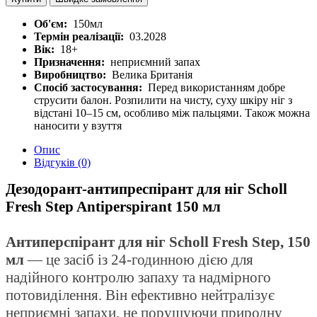
Об'єм:
150мл
Термін реалізації:
03.2028
Вік:
18+
Призначення:
неприємний запах
Виробництво:
Велика Британія
Спосіб застосування:
Перед використанням добре
струсити балон. Розпилити на чисту, суху шкіру ніг з
відстані 10–15 см, особливо між пальцями. Також можна
наносити у взуття
Опис
Відгуків (0)
Дезодорант-антипреспірант для ніг Scholl
Fresh Step Antiperspirant 150 мл
Антиперспірант для ніг Scholl Fresh Step, 150
мл
— це засіб із 24-годинною дією для
надійного контролю запаху та надмірного
потовиділення. Він ефективно нейтралізує
неприємні запахи, не порушуючи природну