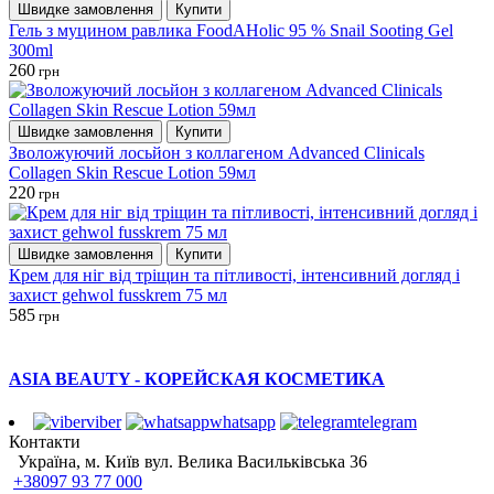
Швидке замовлення
Купити
Гель з муцином равлика FoodAHolic 95 % Snail Sooting Gel
300ml
260
грн
Швидке замовлення
Купити
Зволожуючий лосьйон з коллагеном Advanced Clinicals
Collagen Skin Rescue Lotion 59мл
220
грн
Швидке замовлення
Купити
Крем для ніг від тріщин та пітливості, інтенсивний догляд і
захист gehwol fusskrem 75 мл
585
грн
ASIA BEAUTY - КОРЕЙСКАЯ КОСМЕТИКА
viber
whatsapp
telegram
Контакти
Україна, м. Київ вул. Велика Васильківська 36
+38097 93 77 000