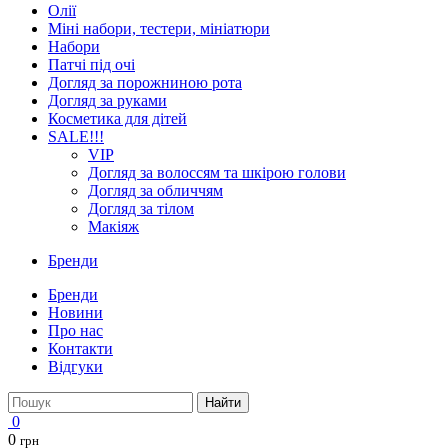
Олії
Міні набори, тестери, мініатюри
Набори
Патчі під очі
Догляд за порожниною рота
Догляд за руками
Косметика для дітей
SALE!!!
VIP
Догляд за волоссям та шкірою голови
Догляд за обличчям
Догляд за тілом
Макіяж
Бренди
Бренди
Новини
Про нас
Контакти
Відгуки
Найти
0
0
грн