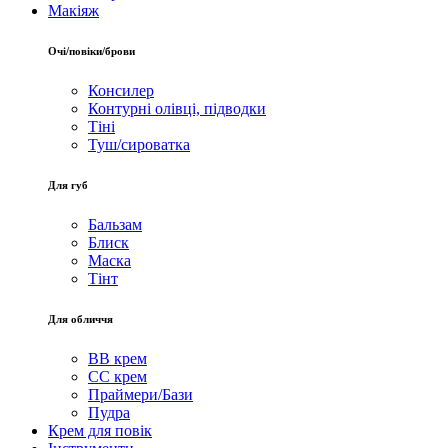
Макіяж
Очі/повіки/брови
Консилер
Контурні олівці, підводки
Тіні
Туш/сироватка
Для губ
Бальзам
Блиск
Маска
Тінт
Для обличчя
BB крем
CC крем
Праймери/Бази
Пудра
Крем для повік