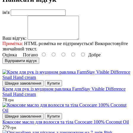
ім'я
Ваш відгук:
Примітка:
HTML розмітка не підтримується! Використовуйте
звичайний текст.
Оцінка
Погано
Добре
Відправити відгук
Швидке замовлення
Купити
Крем для рук із муцином равлика FarmStay Visible Difference
Snail Hand cream
78
грн
Швидке замовлення
Купити
Кокосове масло для волосся та тіла Cococare 100% Coconut Oil
279
грн