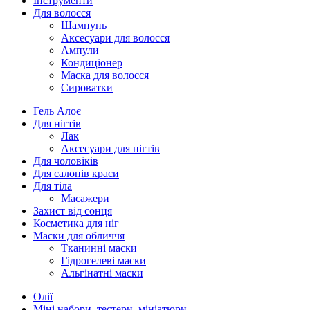
Інструменти
Для волосся
Шампунь
Аксесуари для волосся
Ампули
Кондиціонер
Маска для волосся
Сироватки
Гель Алоє
Для нігтів
Лак
Аксесуари для нігтів
Для чоловіків
Для салонів краси
Для тіла
Масажери
Захист від сонця
Косметика для ніг
Маски для обличчя
Тканинні маски
Гідрогелеві маски
Альгінатні маски
Олії
Міні набори, тестери, мініатюри