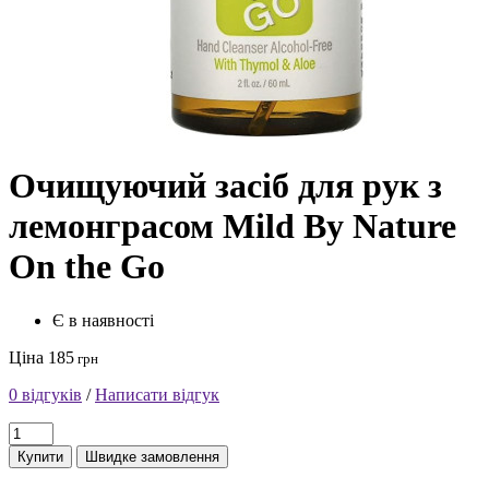
Очищуючий засіб для рук з
лемонграсом Mild By Nature
On the Go
Є в наявності
Ціна 185
грн
0 відгуків
/
Написати відгук
Купити
Швидке замовлення