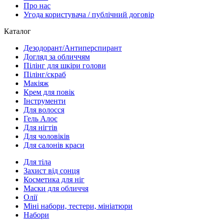
Про нас
Угода користувача / публічний договір
Каталог
Дезодорант/Антиперспирант
Догляд за обличчям
Пілінг для шкіри голови
Пілінг/скраб
Макіяж
Крем для повік
Інструменти
Для волосся
Гель Алоє
Для нігтів
Для чоловіків
Для салонів краси
Для тіла
Захист від сонця
Косметика для ніг
Маски для обличчя
Олії
Міні набори, тестери, мініатюри
Набори