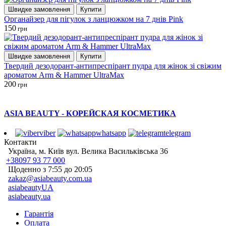
Швидке замовлення
Купити
Органайзер для пігулок з ланцюжком на 7 днів Pink
150
грн
Швидке замовлення
Купити
Твердий дезодорант-антипреспірант пудра для жінок зі свіжим
ароматом Arm & Hammer UltraMax
200
грн
ASIA BEAUTY - КОРЕЙСКАЯ КОСМЕТИКА
viber
whatsapp
telegram
Контакти
Україна, м. Київ вул. Велика Васильківська 36
+38097 93 77 000
Щоденно з 7:55 до 20:05
zakaz@asiabeauty.com.ua
asiabeautyUA
asiabeauty.ua
Гарантія
Оплата