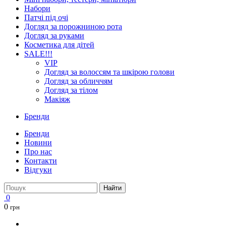
Набори
Патчі під очі
Догляд за порожниною рота
Догляд за руками
Косметика для дітей
SALE!!!
VIP
Догляд за волоссям та шкірою голови
Догляд за обличчям
Догляд за тілом
Макіяж
Бренди
Бренди
Новини
Про нас
Контакти
Відгуки
Найти
0
0
грн