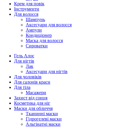
Крем для повік
Інструменти
Для волосся
Шампунь
Аксесуари для волосся
Ампули
Кондиціонер
Маска для волосся
Сироватки
Гель Алоє
Для нігтів
Лак
Аксесуари для нігтів
Для чоловіків
Для салонів краси
Для тіла
Масажери
Захист від сонця
Косметика для ніг
Маски для обличчя
Тканинні маски
Гідрогелеві маски
Альгінатні маски