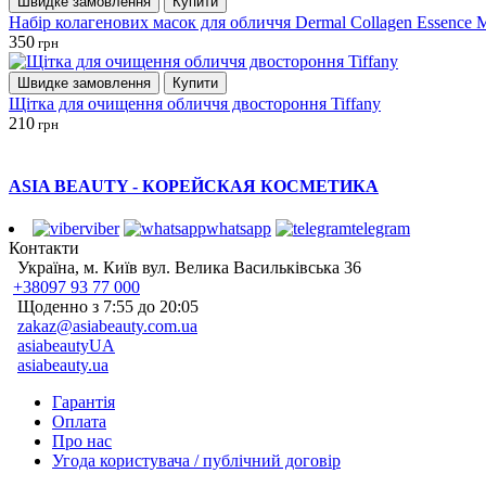
Швидке замовлення
Купити
Набір колагенових масок для обличчя Dermal Collagen Essence 
350
грн
Швидке замовлення
Купити
Щітка для очищення обличчя двостороння Tiffany
210
грн
ASIA BEAUTY - КОРЕЙСКАЯ КОСМЕТИКА
viber
whatsapp
telegram
Контакти
Україна, м. Київ вул. Велика Васильківська 36
+38097 93 77 000
Щоденно з 7:55 до 20:05
zakaz@asiabeauty.com.ua
asiabeautyUA
asiabeauty.ua
Гарантія
Оплата
Про нас
Угода користувача / публічний договір