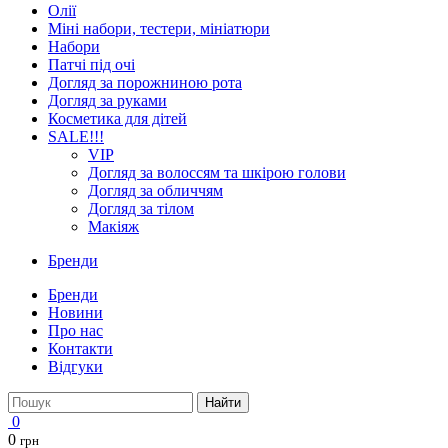
Олії
Міні набори, тестери, мініатюри
Набори
Патчі під очі
Догляд за порожниною рота
Догляд за руками
Косметика для дітей
SALE!!!
VIP
Догляд за волоссям та шкірою голови
Догляд за обличчям
Догляд за тілом
Макіяж
Бренди
Бренди
Новини
Про нас
Контакти
Відгуки
Найти
0
0
грн