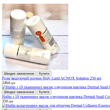
Швидке замовлення
Купити
Розм’якшуючий розчин Holy Land ACNOX Solution 250 мл
2464
грн
Швидке замовлення
Купити
Набір з 10 тканинних масок з муцином равлика Dermal Snail Co
350
грн