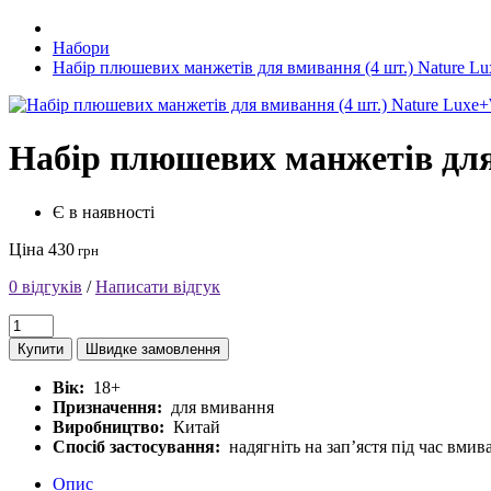
Набори
Набір плюшевих манжетів для вмивання (4 шт.) Nature L
Набір плюшевих манжетів для
Є в наявності
Ціна 430
грн
0 відгуків
/
Написати відгук
Купити
Швидке замовлення
Вік:
18+
Призначення:
для вмивання
Виробництво:
Китай
Спосіб застосування:
надягніть на зап’ястя під час вми
Опис