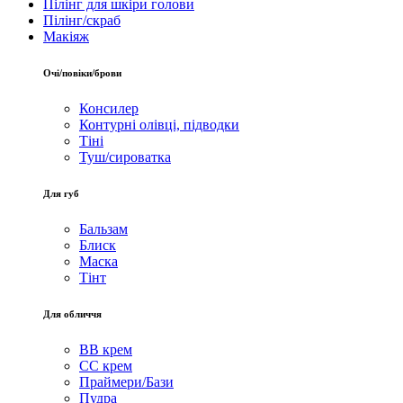
Пілінг для шкіри голови
Пілінг/скраб
Макіяж
Очі/повіки/брови
Консилер
Контурні олівці, підводки
Тіні
Туш/сироватка
Для губ
Бальзам
Блиск
Маска
Тінт
Для обличчя
BB крем
CC крем
Праймери/Бази
Пудра