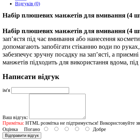
Відгуків (0)
Набір плюшевих манжетів для вмивання (4 шт
Набір плюшевих манжетів для вмивання (4 шт
зап’ястя під час вмивання або нанесення космет
допомагають запобігати стіканню води по руках
забезпечує зручну посадку на зап’ясті, а приємн
манжетів підходить для використання вдома, під
Написати відгук
ім'я
Ваш відгук:
Примітка:
HTML розмітка не підтримується! Використовуйте зв
Оцінка
Погано
Добре
Відправити відгук