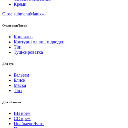
Креми
Close submenu
Макіяж
Очі/повіки/брови
Консилер
Контурні олівці, підводки
Тіні
Туш/сироватка
Для губ
Бальзам
Блиск
Маска
Тінт
Для обличчя
BB крем
CC крем
Праймери/Бази