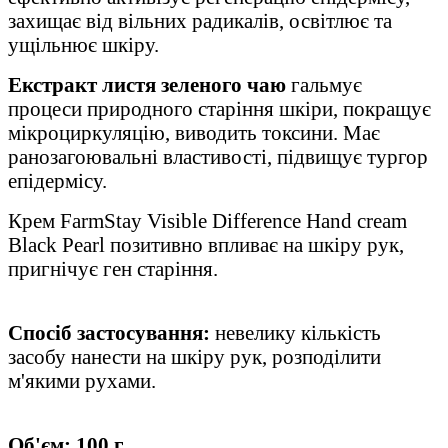
захищає від вільних радикалів, освітлює та
ущільнює шкіру.
Екстракт листя зеленого чаю
гальмує
процеси природного старіння шкіри, покращує
мікроциркуляцію, виводить токсини. Має
ранозагоювальні властивості, підвищує тургор
епідермісу.
Крем
FarmStay
Visible
Difference
Hand
cream
Black
Pearl
позитивно впливає на шкіру рук,
пригнічує ген старіння.
Спосіб застосування:
невелику кількість
засобу нанести на шкіру рук, розподілити
м'якими рухами.
Об'єм: 100 г