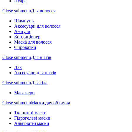
Пудра
Close submenu
Для волосся
Шампунь
Аксесуари для волосся
Ампули
Кондиціонер
Маска для волосся
Сироватки
Close submenu
Для нігтів
Лак
Аксесуари для нігтів
Close submenu
Для тіла
Масажери
Close submenu
Маски для обличчя
Тканинні маски
Гідрогелеві маски
Альгінатні маски