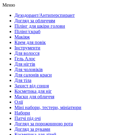
Меню
Дезодорант/Антиперспирант
Догляд за обличчям
Пілінг для шкіри голови
Пілінг/скраб
Макіяж
Крем для повік
Інструменти
Для волосся
Гель Алоє
Для нігтів
Для чоловіків
Для салонів краси
Для тіла
Захист від сонця
Косметика для ніг
Маски для обличчя
Олії
Міні набори, тестери, мініатюри
Набори
Патчі під очі
Догляд за порожниною рота
Догляд за руками
Косметика для дітей