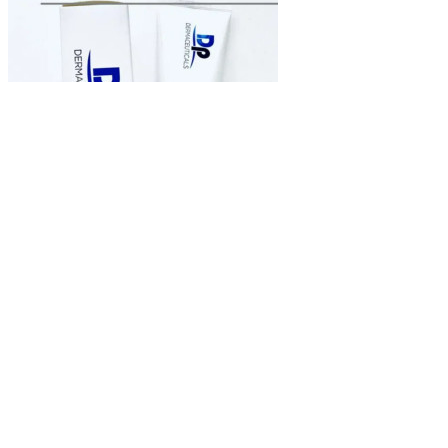
Швидке замовлення
Купити
Дезінфікуючий засіб для рук Dp Dermaceuticals ACM Hand
sanitiser
224
грн
Швидке замовлення
Купити
Гель з муцином равлика FoodAHolic 95 % Snail Sooting Gel
300ml