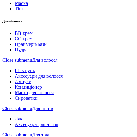
Маска
Тінт
Для обличчя
BB крем
CC крем
Праймери/Бази
Пудра
Close submenu
Для волосся
Шампунь
Аксесуари для волосся
Ампули
Кондиціонер
Маска для волосся
Сироватки
Close submenu
Для нігтів
Лак
Аксесуари для нігтів
Close submenu
Для тіла