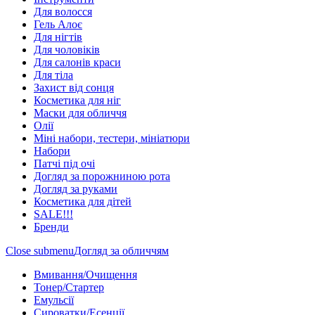
Для волосся
Гель Алоє
Для нігтів
Для чоловіків
Для салонів краси
Для тіла
Захист від сонця
Косметика для ніг
Маски для обличчя
Олії
Міні набори, тестери, мініатюри
Набори
Патчі під очі
Догляд за порожниною рота
Догляд за руками
Косметика для дітей
SALE!!!
Бренди
Close submenu
Догляд за обличчям
Вмивання/Очищення
Тонер/Стартер
Емульсії
Сироватки/Есенції