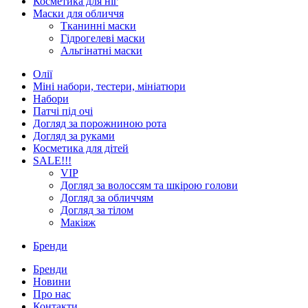
Косметика для ніг
Маски для обличчя
Тканинні маски
Гідрогелеві маски
Альгінатні маски
Олії
Міні набори, тестери, мініатюри
Набори
Патчі під очі
Догляд за порожниною рота
Догляд за руками
Косметика для дітей
SALE!!!
VIP
Догляд за волоссям та шкірою голови
Догляд за обличчям
Догляд за тілом
Макіяж
Бренди
Бренди
Новини
Про нас
Контакти