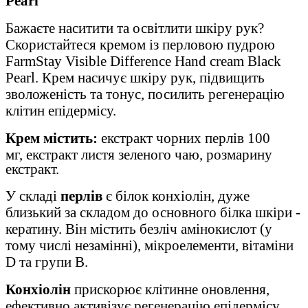
Pearl
Бажаєте наситити та освітлити шкіру рук?
Скористайтеся кремом із перловою пудрою
FarmStay Visible Difference Hand cream Black
Pearl.
Крем насичує шкіру рук, підвищить
зволоженість та тонус, посилить регенерацію
клітин епідермісу.
Крем
містить:
екстракт чорних перлів 100
мг,
екстракт
листя зеленого чаю, розмарину
екстракт.
У складі
перлів
є білок конхіолін, дуже
близький за складом до основного білка шкіри -
кератину. Він містить безліч амінокислот (у
тому числі незамінні), мікроелементи, вітаміни
D
та групи В.
Конхіолін
прискорює клітинне оновлення,
ефективно активізує регенерацію епідермісу,