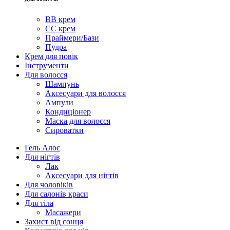
BB крем
CC крем
Праймери/Бази
Пудра
Крем для повік
Інструменти
Для волосся
Шампунь
Аксесуари для волосся
Ампули
Кондиціонер
Маска для волосся
Сироватки
Гель Алоє
Для нігтів
Лак
Аксесуари для нігтів
Для чоловіків
Для салонів краси
Для тіла
Масажери
Захист від сонця