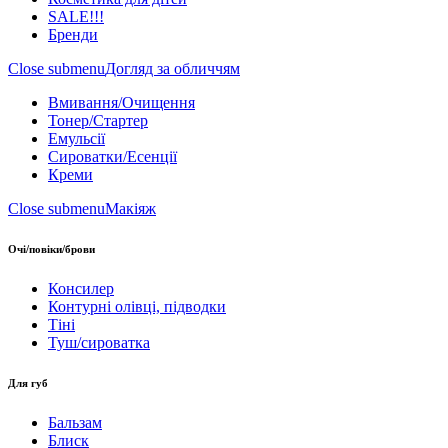
SALE!!!
Бренди
Close submenu
Догляд за обличчям
Вмивання/Очищення
Тонер/Стартер
Емульсії
Сироватки/Есенції
Креми
Close submenu
Макіяж
Очі/повіки/брови
Консилер
Контурні олівці, підводки
Тіні
Туш/сироватка
Для губ
Бальзам
Блиск