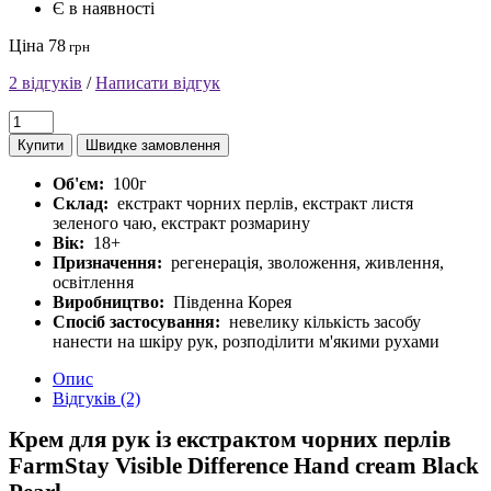
Є в наявності
Ціна 78
грн
2 відгуків
/
Написати відгук
Купити
Швидке замовлення
Об'єм:
100г
Склад:
екстракт чорних перлів, екстракт листя
зеленого чаю, екстракт розмарину
Вік:
18+
Призначення:
регенерація, зволоження, живлення,
освітлення
Виробництво:
Південна Корея
Спосіб застосування:
невелику кількість засобу
нанести на шкіру рук, розподілити м'якими рухами
Опис
Відгуків (2)
Крем для рук із екстрактом чорних перлів
FarmStay Visible Difference Hand cream Black