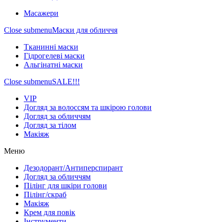
Масажери
Close submenu
Маски для обличчя
Тканинні маски
Гідрогелеві маски
Альгінатні маски
Close submenu
SALE!!!
VIP
Догляд за волоссям та шкірою голови
Догляд за обличчям
Догляд за тілом
Макіяж
Меню
Дезодорант/Антиперспирант
Догляд за обличчям
Пілінг для шкіри голови
Пілінг/скраб
Макіяж
Крем для повік
Інструменти