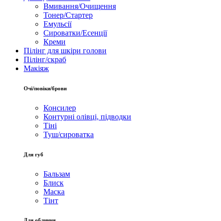
Вмивання/Очищення
Тонер/Стартер
Емульсії
Сироватки/Есенції
Креми
Пілінг для шкіри голови
Пілінг/скраб
Макіяж
Очі/повіки/брови
Консилер
Контурні олівці, підводки
Тіні
Туш/сироватка
Для губ
Бальзам
Блиск
Маска
Тінт
Для обличчя