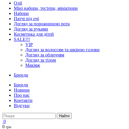
Олії
Міні набори, тестери, мініатюри
Набори
Патчі під очі
Догляд за порожниною рота
Догляд за руками
Косметика для дітей
SALE!!!
VIP
Догляд за волоссям та шкірою голови
Догляд за обличчям
Догляд за тілом
Макіяж
Бренди
Бренди
Новини
Про нас
Контакти
Відгуки
Найти
0
0
грн