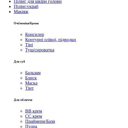
Пілінг для шкіри голови
Пілінг/скраб
Макіяж
Очі/повіки/брови
Консилер
Контурні олівці, підводки
Тіні
Туш/сироватка
Для губ
Бальзам
Блиск
Маска
Тінт
Для обличчя
BB крем
CC крем
Праймери/Бази
Пудра