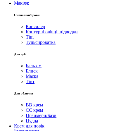
Макіяж
Очі/повіки/брови
Консилер
Контурні олівці, підводки
Тіні
Туш/сироватка
Для губ
Бальзам
Блиск
Маска
Тінт
Для обличчя
BB крем
CC крем
Праймери/Бази
Пудра
Крем для повік