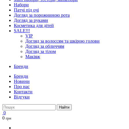
Набори
Патчі під очі
Догляд за порожниною рота
Догляд за руками
Косметика для дітей
SALE!!!
VIP
Догляд за волоссям та шкірою голови
Догляд за обличчям
Догляд за тілом
Макіяж
Бренди
Бренди
Новини
Про нас
Контакти
Відгуки
Найти
0
0
грн