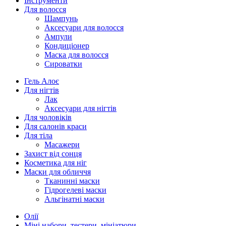
Інструменти
Для волосся
Шампунь
Аксесуари для волосся
Ампули
Кондиціонер
Маска для волосся
Сироватки
Гель Алоє
Для нігтів
Лак
Аксесуари для нігтів
Для чоловіків
Для салонів краси
Для тіла
Масажери
Захист від сонця
Косметика для ніг
Маски для обличчя
Тканинні маски
Гідрогелеві маски
Альгінатні маски
Олії
Міні набори, тестери, мініатюри