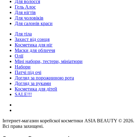
Для волосся
Гель Алоє
Для нігтів
Для чоловіків
Для салонів краси
Для тіла
Захист від сонця
Косметика для ніг
Маски для обличчя
Олії
Міні набори, тестери, мініатюри
Набори
Патчі під очі
Догляд за порожниною рота
Догляд за руками
Косметика для дітей
SALE!!!
Інтернет-магазин корейскої косметики ASIA BEAUTY © 2026.
Всі права захищені.