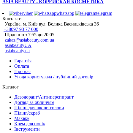
ASIA BEAUTY - КОРЕЙСКАЯ КОСМЕТИКА
viber
whatsapp
telegram
Контакти
Україна, м. Київ вул. Велика Васильківська 36
+38097 93 77 000
Щоденно з 7:55 до 20:05
zakaz@asiabeauty.com.ua
asiabeautyUA
asiabeauty.ua
Гарантія
Оплата
Про нас
Угода користувача / публічний договір
Каталог
Дезодорант/Антиперспирант
Догляд за обличчям
Пілінг для шкіри голови
Пілінг/скраб
Макіяж
Крем для повік
Інструменти