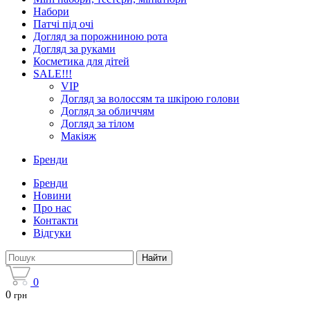
Набори
Патчі під очі
Догляд за порожниною рота
Догляд за руками
Косметика для дітей
SALE!!!
VIP
Догляд за волоссям та шкірою голови
Догляд за обличчям
Догляд за тілом
Макіяж
Бренди
Бренди
Новини
Про нас
Контакти
Відгуки
Найти
0
0
грн