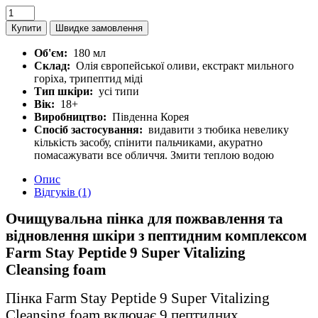
Купити
Швидке замовлення
Об'єм:
180 мл
Склад:
Олія європейської оливи, екстракт мильного
горіха, трипептид міді
Тип шкіри:
усі типи
Вік:
18+
Виробництво:
Південна Корея
Спосіб застосування:
видавити з тюбика невелику
кількість засобу, спінити пальчиками, акуратно
помасажувати все обличчя. Змити теплою водою
Опис
Відгуків (1)
Очищувальна пінка для пожвавлення та
відновлення шкіри з пептидним комплексом
Farm Stay Peptide 9 Super Vitalizing
Cleansing foam
Пінка Farm Stay Peptide 9 Super Vitalizing
Cleansing foam включає 9 пептидних