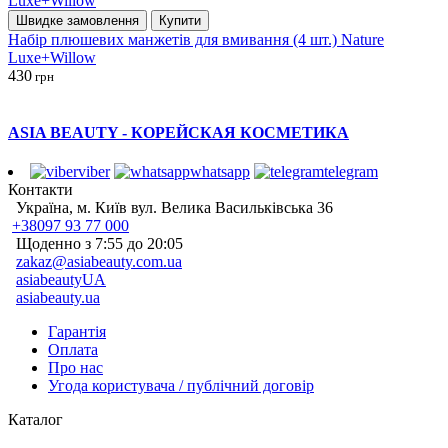
Швидке замовлення
Купити
Набір плюшевих манжетів для вмивання (4 шт.) Nature
Luxe+Willow
430
грн
ASIA BEAUTY - КОРЕЙСКАЯ КОСМЕТИКА
viber
whatsapp
telegram
Контакти
Україна, м. Київ вул. Велика Васильківська 36
+38097 93 77 000
Щоденно з 7:55 до 20:05
zakaz@asiabeauty.com.ua
asiabeautyUA
asiabeauty.ua
Гарантія
Оплата
Про нас
Угода користувача / публічний договір
Каталог