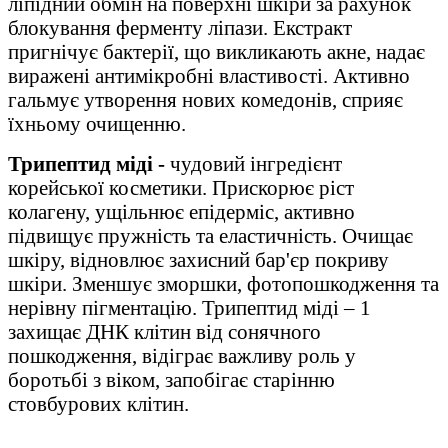
ліпідний обмін на поверхні шкіри за рахунок
блокування ферменту ліпази. Екстракт
пригнічує бактерії, що викликають акне, надає
виражені антимікробні властивості. Активно
гальмує утворення нових комедонів, сприяє
їхньому очищенню.
Трипептид міді -
чудовий інгредієнт
корейської косметики. Прискорює ріст
колагену, ущільнює епідерміс, активно
підвищує пружність та еластичність. Очищає
шкіру, відновлює захисний бар'єр покриву
шкіри. Зменшує зморшки, фотопошкодження та
нерівну пігментацію. Трипептид міді – 1
захищає ДНК клітин від сонячного
пошкодження, відіграє важливу роль у
боротьбі з віком, запобігає старінню
стовбурових клітин.