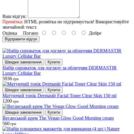
Ваш відгук:
Примітка:
HTML розмітка не підтримується! Використовуйте
звичайний текст.
Оцінка
Погано
Добре
Відправити відгук
Швидке замовлення
Купити
Набір сироваток для догляду за обличчям DERMASTIR
Luxury Cellular Bar
5936
грн
Швидке замовлення
Купити
Матуючий тонік Dermastir Facial Toner Clear Skin 150 ml
1200
грн
Швидке замовлення
Купити
Веганський крем The Vegan Glow Good Morning cream
560
грн