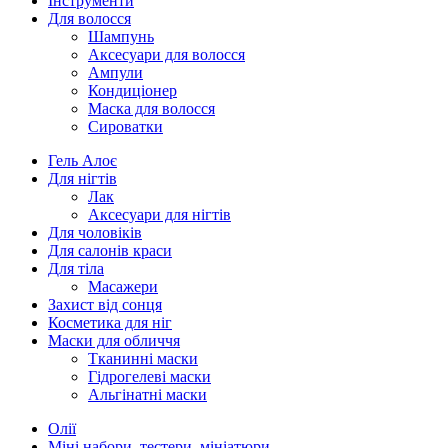
Інструменти
Для волосся
Шампунь
Аксесуари для волосся
Ампули
Кондиціонер
Маска для волосся
Сироватки
Гель Алоє
Для нігтів
Лак
Аксесуари для нігтів
Для чоловіків
Для салонів краси
Для тіла
Масажери
Захист від сонця
Косметика для ніг
Маски для обличчя
Тканинні маски
Гідрогелеві маски
Альгінатні маски
Олії
Міні набори, тестери, мініатюри