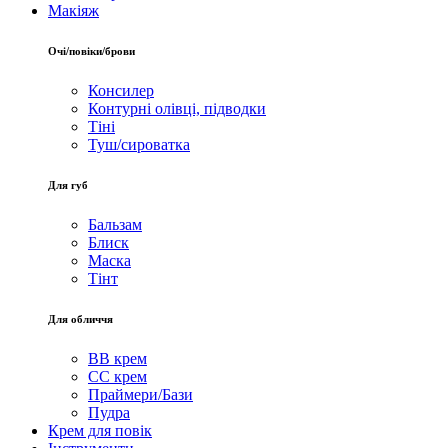
Макіяж
Очі/повіки/брови
Консилер
Контурні олівці, підводки
Тіні
Туш/сироватка
Для губ
Бальзам
Блиск
Маска
Тінт
Для обличчя
BB крем
CC крем
Праймери/Бази
Пудра
Крем для повік