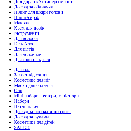
Дезодорант/Антиперспирант
Догляд за обличчям
Пілінг для шкіри голови
Пілінг/скраб
Макіяж
Крем для повік
Інструменти
Для волосся
Гель Алоє
Для нігтів
Для чоловіків
Для салонів краси
Для тіла
Захист від сонця
Косметика для ніг
Маски для обличчя
Олії
Міні набори, тестери, мініатюри
Набори
Патчі під очі
Догляд за порожниною рота
Догляд за руками
Косметика для дітей
SALE!!!