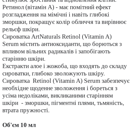
Ретинол (вітамін А) - має помітний ефект
розгладження на мімічні і навіть глибокі
зморшки, покращує колір обличчя та вирівнює
рельєф шкіри.
Сироватка
ArtNaturals Retinol (Vitamin A)
Serum
містить антиоксиданти, що борються з
впливом вільних радикалів і запобігають
старінню шкіри.
Екстракти алое і жожоба, що входять до складу
сироватки, глибоко зволожують шкіру.
Сироватка Retinol (Vitamin A) Serum забезпечує
необхідне щоденне зволоження і бореться з
усіма недоліками, викликаними старінням
шкіри - зморшки, пігментні плями, тьмяність,
втрата пружності.
Об'єм 10 мл