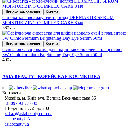
Швидке замовлення
Купити
Сироватка - зволожуючий догляд DERMASTIR SERUM
MOISTURIZING COMPLEX CARE 3 мл
360
грн
Швидке замовлення
Купити
Освітлююча сироватка для шкіри навколо очей з плацентою
3W Clinic Premium Brightening Day Eye Serum 50ml
400
грн
ASIA BEAUTY - КОРЕЙСКАЯ КОСМЕТИКА
viber
whatsapp
telegram
Контакти
Україна, м. Київ вул. Велика Васильківська 36
+38097 93 77 000
Щоденно з 7:55 до 20:05
zakaz@asiabeauty.com.ua
asiabeautyUA
asiabeauty.ua