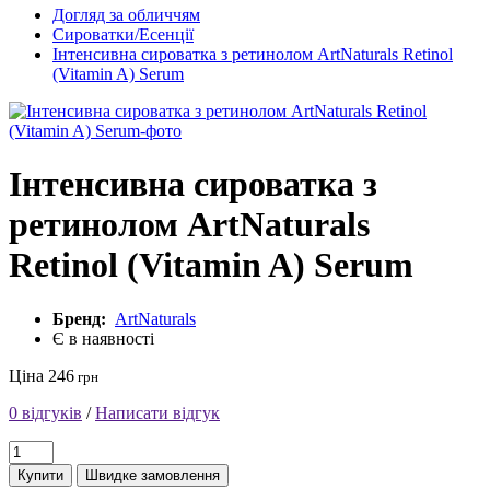
Догляд за обличчям
Сироватки/Есенції
Інтенсивна сироватка з ретинолом ArtNaturals Retinol
(Vitamin A) Serum
Інтенсивна сироватка з
ретинолом ArtNaturals
Retinol (Vitamin A) Serum
Бренд:
ArtNaturals
Є в наявності
Ціна 246
грн
0 відгуків
/
Написати відгук
Купити
Швидке замовлення