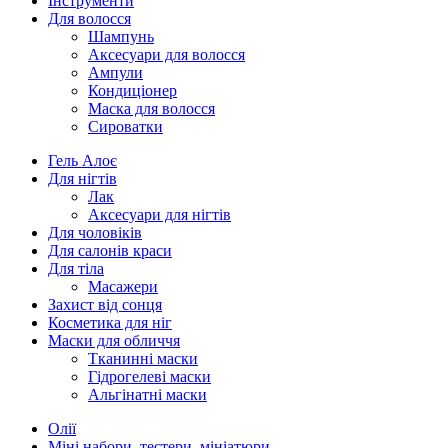
Інструменти
Для волосся
Шампунь
Аксесуари для волосся
Ампули
Кондиціонер
Маска для волосся
Сироватки
Гель Алоє
Для нігтів
Лак
Аксесуари для нігтів
Для чоловіків
Для салонів краси
Для тіла
Масажери
Захист від сонця
Косметика для ніг
Маски для обличчя
Тканинні маски
Гідрогелеві маски
Альгінатні маски
Олії
Міні набори, тестери, мініатюри