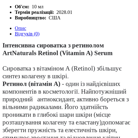
Об'єм:
10 мл
Термін реалізації:
2028.01
Виробництво:
США
Опис
Відгуків (0)
Інтенсивна сироватка з ретинолом
ArtNaturals Retinol (Vitamin A) Serum
Сироватка з вітаміном А (
Retinol
) збільшує
синтез колагену в шкірі.
Ретинол (вітамін А)
- один із найдієвіших
компонентів в косметології. Найпотужніший
природний антиоксидант, активно бореться з
вільними радикалами. Його здатнійсть
проникати в глибокі шари шкіри (місце
розташування колагену та еластану)допомагає
зберегти пружність та елестичніть шкіри,
стимулює зростання та відновлення клітин.