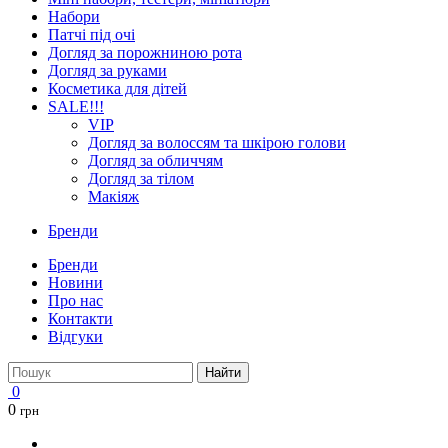
Набори
Патчі під очі
Догляд за порожниною рота
Догляд за руками
Косметика для дітей
SALE!!!
VIP
Догляд за волоссям та шкірою голови
Догляд за обличчям
Догляд за тілом
Макіяж
Бренди
Бренди
Новини
Про нас
Контакти
Відгуки
Найти
0
0
грн