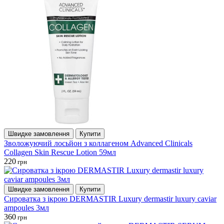
Швидке замовлення
Купити
Зволожуючий лосьйон з коллагеном Advanced Clinicals
Collagen Skin Rescue Lotion 59мл
220
грн
Швидке замовлення
Купити
Сироватка з ікрою DERMASTIR Luxury dermastir luxury caviar
ampoules 3мл
360
грн