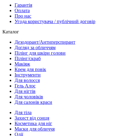
Гарантія
Оплата
Про нас
Угода користувача / публічний договір
Каталог
Дезодорант/Антиперспирант
Догляд за обличчям
Пілінг для шкіри голови
Пілінг/скраб
Макіяж
Крем для повік
Інструменти
Для волосся
Гель Алоє
Для нігтів
Для чоловіків
Для салонів краси
Для тіла
Захист від сонця
Косметика для ніг
Маски для обличчя
Олії