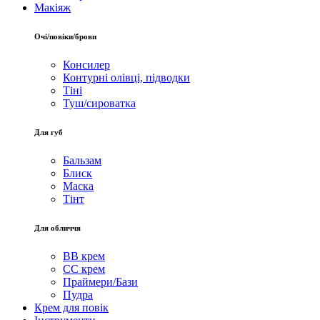
Макіяж
Очі/повіки/брови
Консилер
Контурні олівці, підводки
Тіні
Туш/сироватка
Для губ
Бальзам
Блиск
Маска
Тінт
Для обличчя
BB крем
CC крем
Праймери/Бази
Пудра
Крем для повік