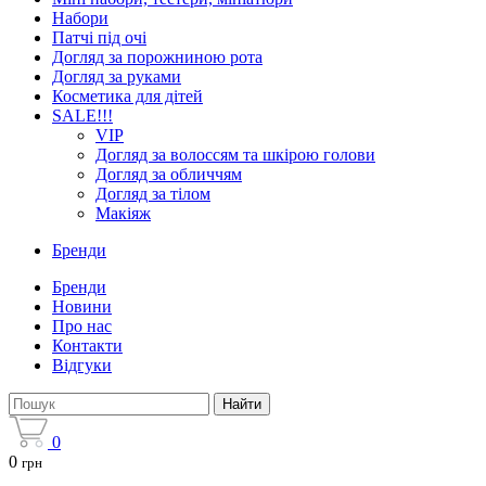
Набори
Патчі під очі
Догляд за порожниною рота
Догляд за руками
Косметика для дітей
SALE!!!
VIP
Догляд за волоссям та шкірою голови
Догляд за обличчям
Догляд за тілом
Макіяж
Бренди
Бренди
Новини
Про нас
Контакти
Відгуки
Найти
0
0
грн