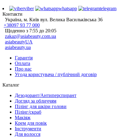
viber
whatsapp
telegram
Контакти
Україна, м. Київ вул. Велика Васильківська 36
+38097 93 77 000
Щоденно з 7:55 до 20:05
zakaz@asiabeauty.com.ua
asiabeautyUA
asiabeauty.ua
Гарантія
Оплата
Про нас
Угода користувача / публічний договір
Каталог
Дезодорант/Антиперспирант
Догляд за обличчям
Пілінг для шкіри голови
Пілінг/скраб
Макіяж
Крем для повік
Інструменти
Для волосся