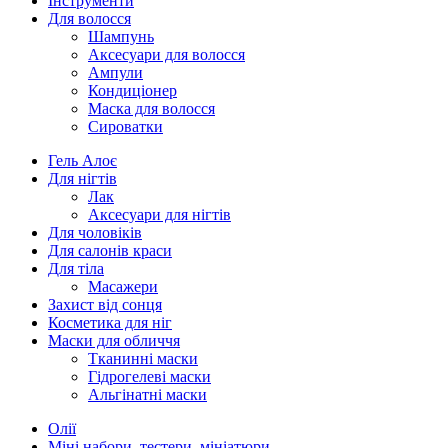
Інструменти
Для волосся
Шампунь
Аксесуари для волосся
Ампули
Кондиціонер
Маска для волосся
Сироватки
Гель Алоє
Для нігтів
Лак
Аксесуари для нігтів
Для чоловіків
Для салонів краси
Для тіла
Масажери
Захист від сонця
Косметика для ніг
Маски для обличчя
Тканинні маски
Гідрогелеві маски
Альгінатні маски
Олії
Міні набори, тестери, мініатюри