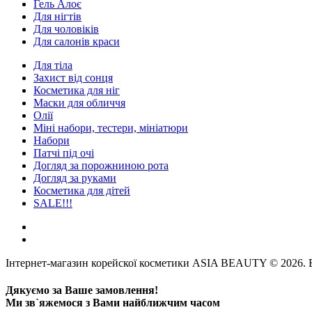
Гель Алоє
Для нігтів
Для чоловіків
Для салонів краси
Для тіла
Захист від сонця
Косметика для ніг
Маски для обличчя
Олії
Міні набори, тестери, мініатюри
Набори
Патчі під очі
Догляд за порожниною рота
Догляд за руками
Косметика для дітей
SALE!!!
Інтернет-магазин корейскої косметики ASIA BEAUTY © 2026. В
Дякуємо за Ваше замовлення!
Ми зв`яжемося з Вами найближчим часом