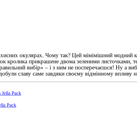
хисних окулярах. Чому так? Цей мімімішний модний кр
ок кролика прикрашене двома зеленими листочками, те
авильний вибір» – і з ним не посперечаєшся! Ну а ви
здобули славу саме завдяки своєму відмінному впливу 
lla Pack