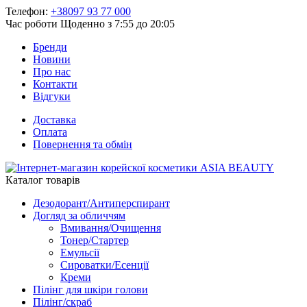
Телефон:
+38097 93 77 000
Час роботи
Щоденно з 7:55 до 20:05
Бренди
Новини
Про нас
Контакти
Відгуки
Доставка
Оплата
Повернення та обмін
Каталог товарів
Дезодорант/Антиперспирант
Догляд за обличчям
Вмивання/Очищення
Тонер/Стартер
Емульсії
Сироватки/Есенції
Креми
Пілінг для шкіри голови
Пілінг/скраб