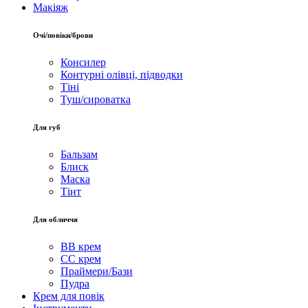
Макіяж
Очі/повіки/брови
Консилер
Контурні олівці, підводки
Тіні
Туш/сироватка
Для губ
Бальзам
Блиск
Маска
Тінт
Для обличчя
BB крем
CC крем
Праймери/Бази
Пудра
Крем для повік