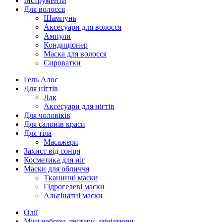
Інструменти
Для волосся
Шампунь
Аксесуари для волосся
Ампули
Кондиціонер
Маска для волосся
Сироватки
Гель Алоє
Для нігтів
Лак
Аксесуари для нігтів
Для чоловіків
Для салонів краси
Для тіла
Масажери
Захист від сонця
Косметика для ніг
Маски для обличчя
Тканинні маски
Гідрогелеві маски
Альгінатні маски
Олії
Міні набори, тестери, мініатюри