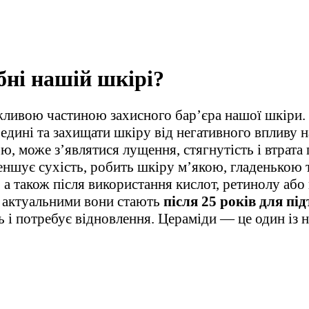
бні нашій шкірі?
важливою частиною захисного бар’єра нашої шкір
едині та захищати шкіру від негативного впливу 
ю, може з’являтися лущення, стягнутість і втрата
меншує сухість, робить шкіру м’якою, гладенькою
и, а також після використання кислот, ретинолу а
о актуальними вони стають
після 25 років для пі
ь і потребує відновлення. Цераміди — це один із