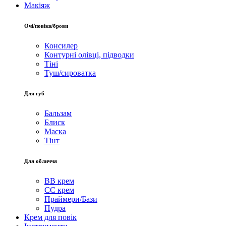
Макіяж
Очі/повіки/брови
Консилер
Контурні олівці, підводки
Тіні
Туш/сироватка
Для губ
Бальзам
Блиск
Маска
Тінт
Для обличчя
BB крем
CC крем
Праймери/Бази
Пудра
Крем для повік