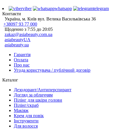
viber
whatsapp
telegram
Контакти
Україна, м. Київ вул. Велика Васильківська 36
+38097 93 77 000
Щоденно з 7:55 до 20:05
zakaz@asiabeauty.com.ua
asiabeautyUA
asiabeauty.ua
Гарантія
Оплата
Про нас
Угода користувача / публічний договір
Каталог
Дезодорант/Антиперспирант
Догляд за обличчям
Пілінг для шкіри голови
Пілінг/скраб
Макіяж
Крем для повік
Інструменти
Для волосся