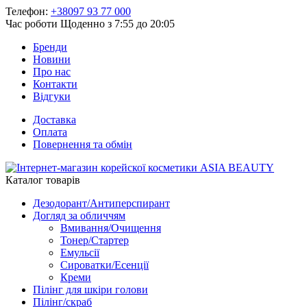
Телефон:
+38097 93 77 000
Час роботи
Щоденно з 7:55 до 20:05
Бренди
Новини
Про нас
Контакти
Відгуки
Доставка
Оплата
Повернення та обмін
Каталог товарів
Дезодорант/Антиперспирант
Догляд за обличчям
Вмивання/Очищення
Тонер/Стартер
Емульсії
Сироватки/Есенції
Креми
Пілінг для шкіри голови
Пілінг/скраб