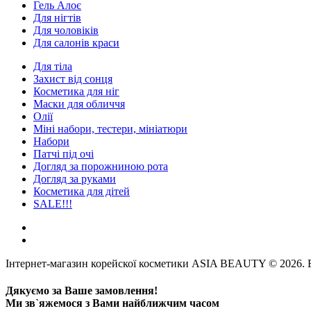
Гель Алоє
Для нігтів
Для чоловіків
Для салонів краси
Для тіла
Захист від сонця
Косметика для ніг
Маски для обличчя
Олії
Міні набори, тестери, мініатюри
Набори
Патчі під очі
Догляд за порожниною рота
Догляд за руками
Косметика для дітей
SALE!!!
Інтернет-магазин корейскої косметики ASIA BEAUTY © 2026. В
Дякуємо за Ваше замовлення!
Ми зв`яжемося з Вами найближчим часом