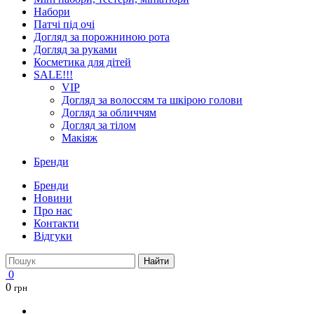
Набори
Патчі під очі
Догляд за порожниною рота
Догляд за руками
Косметика для дітей
SALE!!!
VIP
Догляд за волоссям та шкірою голови
Догляд за обличчям
Догляд за тілом
Макіяж
Бренди
Бренди
Новини
Про нас
Контакти
Відгуки
Найти
0
0
грн