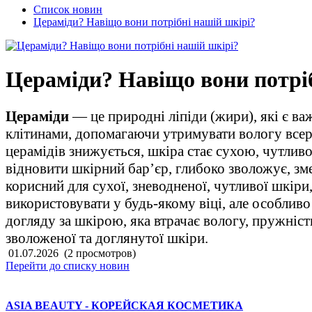
Список новин
Цераміди? Навіщо вони потрібні нашій шкірі?
Цераміди? Навіщо вони потрі
Цераміди
— це природні ліпіди (жири), які є 
клітинами, допомагаючи утримувати вологу всер
церамідів знижується, шкіра стає сухою, чутливо
відновити шкірний бар’єр, глибоко зволожує, з
корисний для сухої, зневодненої, чутливої шкір
використовувати у будь-якому віці, але особлив
догляду за шкірою, яка втрачає вологу, пружніст
зволоженої та доглянутої шкіри.
01.07.2026
(2 просмотров)
Перейти до списку новин
ASIA BEAUTY - КОРЕЙСКАЯ КОСМЕТИКА